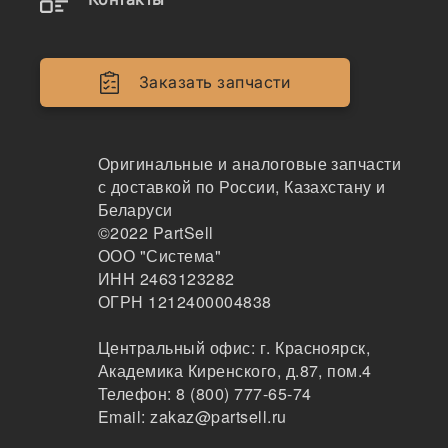
Двигатели
Крепеж
Заказать запчасти
Кабина
Системы смазки
Оригинальные и аналоговые запчасти
с доставкой по России, Казахстану и
Электрика
Беларуси
©2022
PartSell
Навесное оборудование
ООО "Система"
ИНН 2463123282
Показывать всё меню
ОГРН 1212400004838
Центральный офис:
г. Красноярск
,
Спецтехника
Производители
Академика Киренского, д.87, пом.4
Телефон:
8 (800) 777-65-74
Email:
zakaz@partsell.ru
Modena Parts x