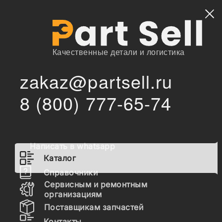
Найти
Качественные детали и логистика
zakaz@partsell.ru
/
/
Modena Parts
Запчасти для спецтехники
Каталог
8 (800) 777-65-74
Запчасти Modena Parts
Написать в whatsapp
Гидравлика
Каталог
Топливная система
Справочники
Сервисным и ремонтным
Шасси
организациям
Поставщикам запчастей
Расходные материалы
Контакты