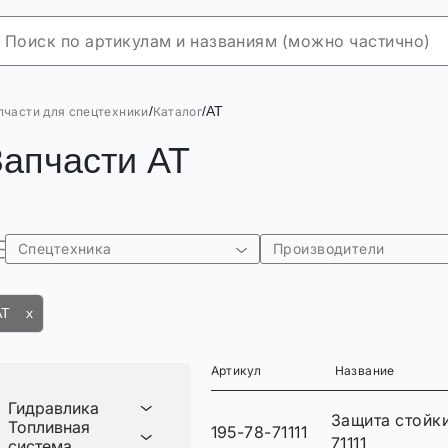
/
/
AT
пчасти для спецтехники
Каталог
Запчасти AT
Спецтехника
Производители
AT x
Артикул
Название
Гидравлика
Защита стойки
Топливная
195-78-71111
71111
система