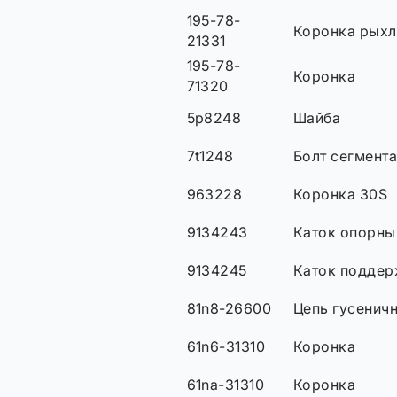
195-78-
Коронка рыхл
21331
195-78-
Коронка
71320
5p8248
Шайба
7t1248
Болт сегмент
963228
Коронка 30S
9134243
Каток опорны
9134245
Каток подде
81n8-26600
Цепь гусенич
61n6-31310
Коронка
61na-31310
Коронка