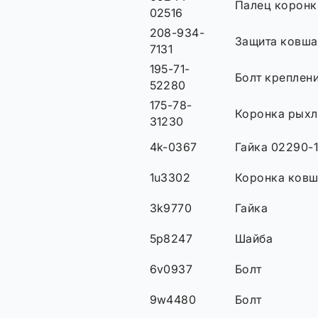
Палец коронк
02516
208-934-
Защита ковша
7131
195-71-
Болт креплен
52280
175-78-
Коронка рыхл
31230
4k-0367
Гайка 02290-1
1u3302
Коронка ков
3k9770
Гайка
5p8247
Шайба
6v0937
Болт
9w4480
Болт