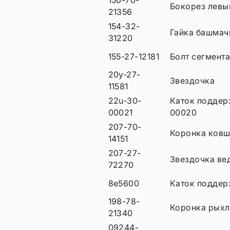
150-70-
Бокорез левы
21356
154-32-
Гайка башмач
31220
155-27-12181
Болт сегмент
20y-27-
Звездочка
11581
22u-30-
Каток подде
00021
00020
207-70-
Коронка ков
14151
207-27-
Звездочка ве
72270
8e5600
Каток подде
198-78-
Коронка рыхл
21340
09244-