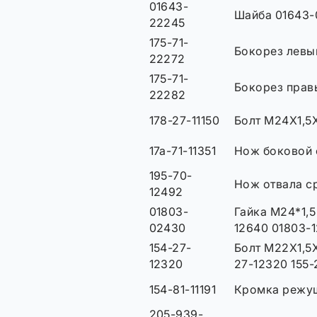
01643-
Шайба 01643-
22245
175-71-
Бокорез левый
22272
175-71-
Бокорез правы
22282
178-27-11150
Болт M24X1,5
17a-71-11351
Нож боковой 
195-70-
Нож отвала с
12492
01803-
Гайка М24*1,5
02430
12640 01803-1
154-27-
Болт M22X1,5X
12320
27-12320 155-
154-81-11191
Кромка режущ
205-939-