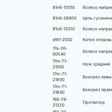
81n6-13010
Колесо напр
81n6-26600
Цепь гусенич
81n8-13010
Колесо напра
e181-2002
Каток опорны
17a-30-
Колесо напр
00040
17m-71-
Нож средний
21550
17m-71-
Бокорез левы
21930
17m-71-
Бокорез прав
21940
195-78-
Протектор
21320