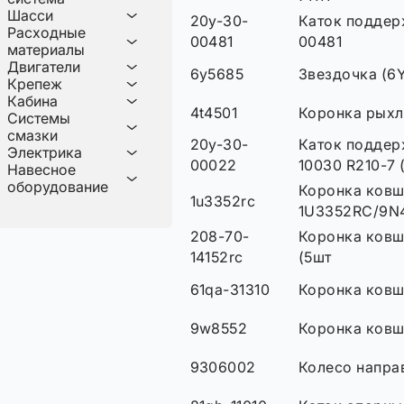
Шасси
20y-30-
Каток поддер
Расходные
00481
00481
материалы
Двигатели
6y5685
Звездочка (6
Крепеж
Кабина
4t4501
Коронка рыхл
Системы
смазки
20y-30-
Каток подде
Электрика
00022
10030 R210-7 
Навесное
оборудование
Коронка ков
1u3352rc
1U3352RC/9N
208-70-
Коронка ковш
14152rc
(5шт
61qa-31310
Коронка ковш
9w8552
Коронка ков
9306002
Колесо напра