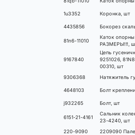
81qb-11010
Каток опорны
1u3352
Коронка, шт
4435856
Бокорез скал
Каток опорны
81n6-11010
РАЗМЕРЫ!!!, ш
Цепь гусеничн
9167840
9251026, 81N8
00310, шт
9306368
Натяжитель гу
4648103
Болт креплени
j932265
Болт, шт
Сальник колен
6151-21-4161
23-4240, шт
220-9090
2209090 Пал