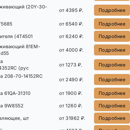
живающий (20Y-30-
от 4395 ₽.
Подробнее
Y5685
от 6540 ₽.
Подробнее
ителя (4T4501
от 6240 ₽.
Подробнее
рживающий 81EM-
от 4000 ₽.
Подробнее
(d55
ша
от 1273 ₽.
Подробнее
4352RC (рус
а 208-70-14152RC
от 2490 ₽.
Подробнее
а 61QA-31310
от 1900 ₽.
Подробнее
ша 9W8552
от 1260 ₽.
Подробнее
вляющее, шт
от 31962 ₽.
Подробнее