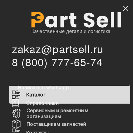
Найти
Качественные детали и логистика
zakaz@partsell.ru
/
/
DONGFENG
Запчасти для спецтехники
Каталог
8 (800) 777-65-74
Запчасти DONGFENG
Написать в whatsapp
Гидравлика
Каталог
Топливная система
Справочники
Сервисным и ремонтным
Шасси
организациям
Поставщикам запчастей
Расходные материалы
Контакты