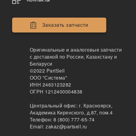
Двигатели
Крепеж
Заказать запчасти
Кабина
Системы смазки
Оригинальные и аналоговые запчасти
с доставкой по России, Казахстану и
Электрика
Беларуси
©2022
PartSell
Навесное оборудование
ООО "Система"
ИНН 2463123282
Показывать всё меню
ОГРН 1212400004838
Центральный офис:
г. Красноярск
,
Спецтехника
Производители
Академика Киренского, д.87, пом.4
Телефон:
8 (800) 777-65-74
Email:
zakaz@partsell.ru
DONGFENG x