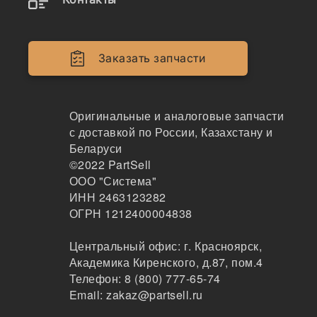
Двигатели
Крепеж
Заказать запчасти
Кабина
Системы смазки
Оригинальные и аналоговые запчасти
с доставкой по России, Казахстану и
Электрика
Беларуси
©2022
PartSell
Навесное оборудование
ООО "Система"
ИНН 2463123282
Показывать всё меню
ОГРН 1212400004838
Центральный офис:
г. Красноярск
,
Спецтехника
Производители
Академика Киренского, д.87, пом.4
Телефон:
8 (800) 777-65-74
Email:
zakaz@partsell.ru
AE x