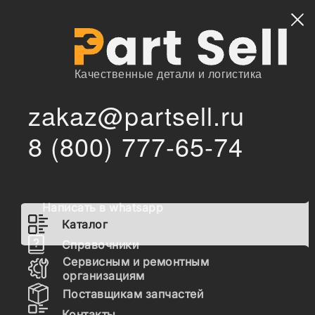
Найти
Качественные детали и логистика
zakaz@partsell.ru
/
/
AE
Запчасти для спецтехники
Каталог
8 (800) 777-65-74
Запчасти AE
Написать в whatsapp
Гидравлика
Каталог
Топливная система
Справочники
Сервисным и ремонтным
Шасси
организациям
Поставщикам запчастей
Расходные материалы
Контакты