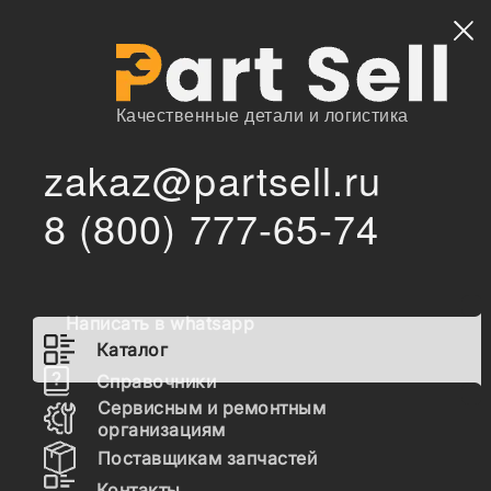
Найти
Качественные детали и логистика
zakaz@partsell.ru
/
/
ESTI
Запчасти для спецтехники
Каталог
8 (800) 777-65-74
Запчасти ESTI
Написать в whatsapp
Гидравлика
Каталог
Топливная система
Справочники
Сервисным и ремонтным
Шасси
организациям
Поставщикам запчастей
Расходные материалы
Контакты