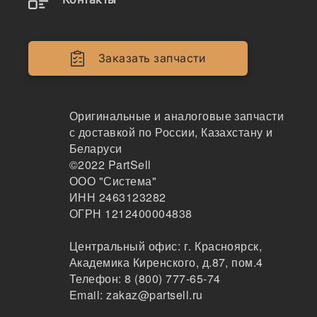
Двигатели
Крепеж
Заказать запчасти
Кабина
Системы смазки
Оригинальные и аналоговые запчасти
с доставкой по России, Казахстану и
Электрика
Беларуси
©2022
PartSell
Навесное оборудование
ООО "Система"
ИНН 2463123282
Показывать всё меню
ОГРН 1212400004838
Центральный офис:
г. Красноярск
,
Спецтехника
Производители
Академика Киренского, д.87, пом.4
Телефон:
8 (800) 777-65-74
Email:
zakaz@partsell.ru
ESTI x