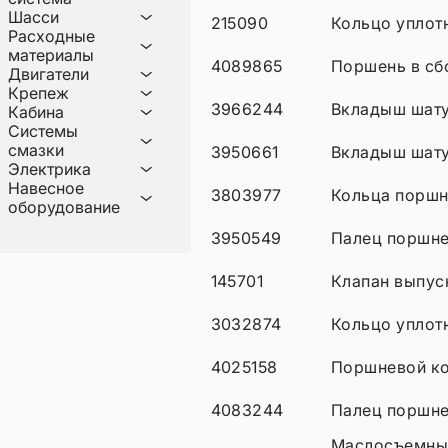
Шасси
215090
Кольцо уплот
Расходные
материалы
4089865
Поршень в сб
Двигатели
Крепеж
3966244
Вкладыш шату
Кабина
Системы
смазки
3950661
Вкладыш шат
Электрика
Навесное
3803977
Кольца поршн
оборудование
3950549
Палец поршн
145701
Клапан выпус
3032874
Кольцо уплот
4025158
Поршневой к
4083244
Палец поршн
Маслосъемный