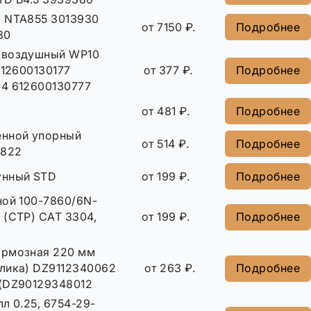
 NTA855 3013930
от 7150 ₽.
Подробнее
30
 воздушный WP10
612600130177
от 377 ₽.
Подробнее
4 612600130777
от 481 ₽.
Подробнее
енной упорный
от 514 ₽.
Подробнее
8822
унный STD
от 199 ₽.
Подробнее
ной 100-7860/6N-
 (CTP) CAT 3304,
от 199 ₽.
Подробнее
ормозная 220 мм
олика) DZ9112340062
от 263 ₽.
Подробнее
 (DZ90129348012
л 0.25, 6754-29-