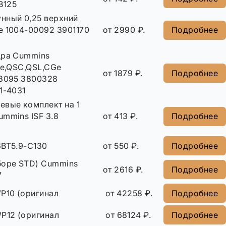
В125
нный 0,25 верхний
e 1004-00092 3901170
от 2990 ₽.
Подробнее
дра Cummins
Le,QSC,QSL,CGe
от 1879 ₽.
Подробнее
48095 3800328
1-4031
евые комплект на 1
mmins ISF 3.8
от 413 ₽.
Подробнее
6BT5.9-C130
от 550 ₽.
Подробнее
боре STD) Cummins
от 2616 ₽.
Подробнее
7
P10 (оригинал
от 42258 ₽.
Подробнее
P12 (оригинал
от 68124 ₽.
Подробнее