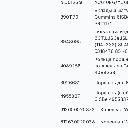
b100125pl
YC6108G/YC6
Вкладыш шату
3901170
Cummins 6ISB
3901171
Гильза цилин
6CT,L,ISCe,IS
3948095
(114x233) 39
5318476 851-0
Кольца поршн
4089258
поршень дв.Cu
4089258
3926631
Поршень дв. 
Поршень (в с
4955337
6ISBe 495533
612600020373
Коленвал W
612630020038
Коленвал W