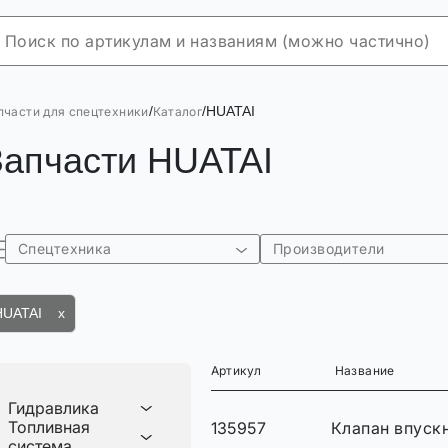
/
/
HUATAI
пчасти для спецтехники
Каталог
Запчасти HUATAI
Спецтехника
Производители
HUATAI x
Артикул
Название
Гидравлика
Топливная
135957
Клапан впускн
система