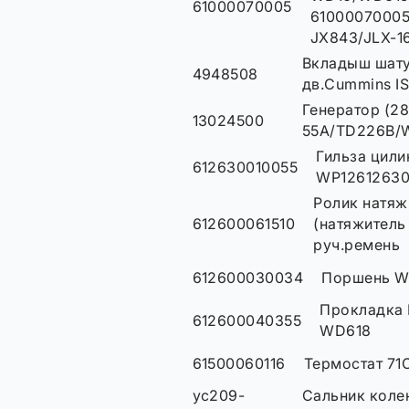
61000070005
61000070005
JX843/JLX-1
Вкладыш шату
4948508
дв.Cummins I
Генератор (28
13024500
55А/TD226B/
Гильза цили
612630010055
WP12612630
Ролик натя
612600061510
(натяжитель
руч.ремень
612600030034
Поршень W
Прокладка 
612600040355
WD618
61500060116
Термостат 71
yc209-
Сальник коле