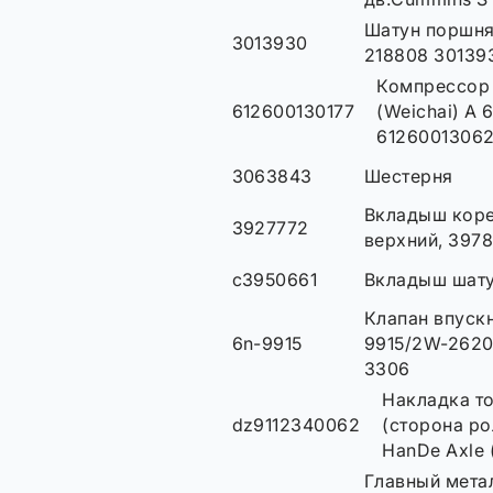
Шатун поршня
3013930
218808 30139
Компрессор
612600130177
(Weichai) A 
61260013062
3063843
Шестерня
Вкладыш кор
3927772
верхний, 397
c3950661
Вкладыш шат
Клапан впуск
6n-9915
9915/2W-2620
3306
Накладка т
dz9112340062
(сторона р
HanDe Axle
Главный метал