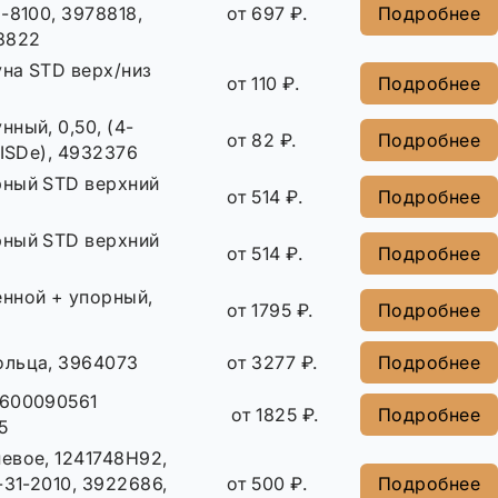
-8100, 3978818,
от 697 ₽.
Подробнее
8822
на STD верх/низ
от 110 ₽.
Подробнее
ный, 0,50, (4-
от 82 ₽.
Подробнее
,ISDe), 4932376
ный STD верхний
от 514 ₽.
Подробнее
ный STD верхний
от 514 ₽.
Подробнее
нной + упорный,
от 1795 ₽.
Подробнее
льца, 3964073
от 3277 ₽.
Подробнее
2600090561
от 1825 ₽.
Подробнее
5
евое, 1241748H92,
-31-2010, 3922686,
от 500 ₽.
Подробнее