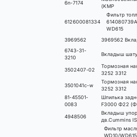
6n-7174
(KMP
Фильтр топл
612600081334
614080739A 
WD615
3969562
3969562 Вкл
6743-31-
Вкладыш шат
3210
Тормозная на
3502407-02
3252 3312
Тормозная на
3501041c-w
3252 3312
81-45501-
Шпилька задн
0083
F3000 Φ22 (Φ
Вкладыш упор
4948506
дв.Cummins IS
Фильтр масл
WD10/WD615