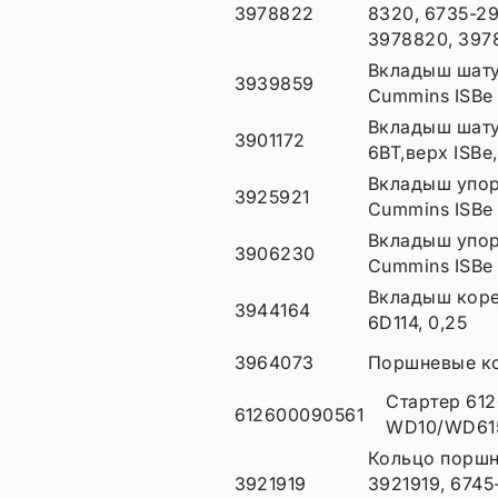
3978822
8320, 6735-29
3978820, 397
Вкладыш шату
3939859
Cummins ISBe
Вкладыш шатун
3901172
6ВТ,верх ISBe
Вкладыш упор
3925921
Cummins ISBe
Вкладыш упор
3906230
Cummins ISBe
Вкладыш коре
3944164
6D114, 0,25
3964073
Поршневые ко
Стартер 61
612600090561
WD10/WD61
Кольцо поршн
3921919
3921919, 6745