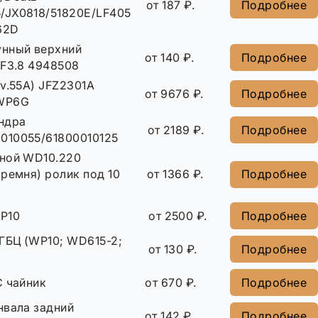
от 187 ₽.
Подробнее
/JX0818/51820E/LF4054/9.2.95/ST-
62D
нный верхний
от 140 ₽.
Подробнее
SF3.8 4948508
v.55A) JFZ2301A
от 9676 ₽.
Подробнее
WP6G
ндра
от 2189 ₽.
Подробнее
010055/61800010125
жной WD10.220
 ремня) ролик под 10
от 1366 ₽.
Подробнее
P10
от 2500 ₽.
Подробнее
ГБЦ (WP10; WD615-2;
от 130 ₽.
Подробнее
С чайник
от 670 ₽.
Подробнее
нвала задний
от 142 ₽.
Подробнее