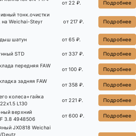
от 22 ₽.
Подробнее
ивный тонк.очистки
на Weichai-Steyr
от 217 ₽.
Подробнее
адыш шатун
от 65 ₽.
Подробнее
унный STD
от 337 ₽.
Подробнее
клада передняя FAW
от 100 ₽.
Подробнее
кладка задняя FAW
от 358 ₽.
Подробнее
его колеса+гайка
от 221 ₽.
Подробнее
22х1.5 L130
ный верхний
от 600 ₽.
Подробнее
F 3.8 4948506
яный JX0818 Weichai
/Deutz