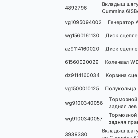
Вкладыш шату
4892796
Cummins 6ISB
vg1095094002
Генератор 
wg1560161130
Диск сцепле
az9114160020
Диск сцеплен
61560020029
Коленвал WD
dz9114160034
Корзина сце
vg1500010125
Полукольца 
Тормозной
wg9100340056
задняя лев
Тормозной 
wg9100340057
задняя пра
Вкладыш шат
3939380
дв.Cummins S