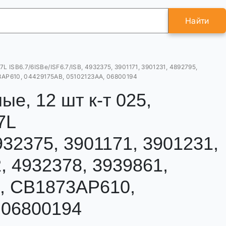
Найти
 ISB6.7/6ISBe/ISF6.7/ISB, 4932375, 3901171, 3901231, 4892795,
873AP610, 04429175AB, 05102123AA, 06800194
е, 12 шт к-т 025,
7L
932375, 3901171, 3901231,
, 4932378, 3939861,
4, CB1873AP610,
 06800194