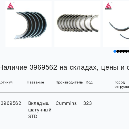
Наличие 3969562 на складах, цены и с
Артикул
Название
Производитель
Код
Город
отгрузк
3969562
Вкладыш
Cummins
323
шатунный
STD