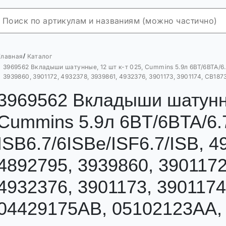
/
Главная
Каталог
3969562 Вкладыши шатунные, 12 шт к-т 025, Cummins 5.9л 6BT/6BTA/6.7L
3939860, 3901172, 4932378, 3939861, 4932376, 3901173, 3901174, CB1
3969562 Вкладыши шатунны
Cummins 5.9л 6BT/6BTA/6.
ISB6.7/6ISBe/ISF6.7/ISB, 4
4892795, 3939860, 3901172
4932376, 3901173, 390117
04429175AB, 05102123AA,