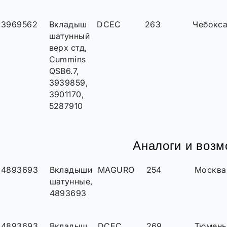
3969562
Вкладыш
DCEC
263
Чебокс
шатунный
верх стд,
Cummins
QSB6.7,
3939859,
3901170,
5287910
Аналоги и воз
4893693
Вкладыши
MAGURO
254
Москва
шатунные,
4893693
4893693
Вкладыш
DCEC
269
Тюмень