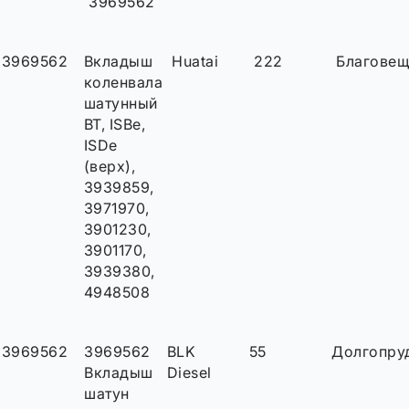
3969562
3969562
Вкладыш
Huatai
222
Благовещ
коленвала
шатунный
BT, ISBe,
ISDe
(верх),
3939859,
3971970,
3901230,
3901170,
3939380,
4948508
3969562
3969562
BLK
55
Долгопру
Вкладыш
Diesel
шатун