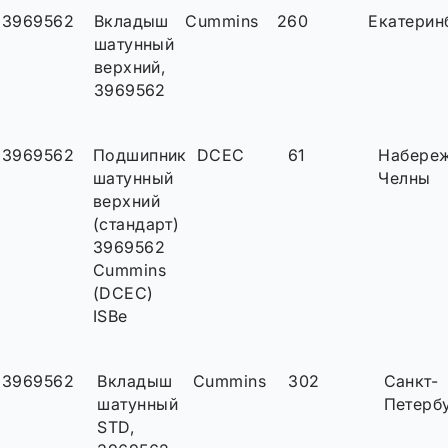
3969562
Вкладыш
Cummins
260
Екатерин
шатунный
верхний,
3969562
3969562
Подшипник
DCEC
61
Набере
шатунный
Челны
верхний
(стандарт)
3969562
Cummins
(DCEC)
ISBe
3969562
Вкладыш
Cummins
302
Санкт-
шатунный
Петерб
STD,