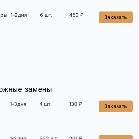
ары
1-2дня
6 шт.
450 ₽
Заказать
можные замены
1-3дня
4 шт.
130 ₽
Заказать
1-2дня
662 шт.
261 ₽