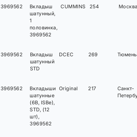
3969562
Вкладыш
CUMMINS
254
Москв
шатунный,
1
половинка,
3969562
3969562
Вкладыш
DCEC
269
Тюмень
шатунный
STD
3969562
Вкладыши
Original
217
Санкт-
шатунные
Петерб
(6B, ISBe),
STD, (12
шт),
3969562