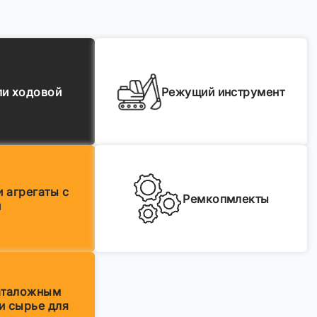
ли ходовой
Режущий инструмент
и агрегаты с
Ремкопмлекты
й
аталожным
и сырье для