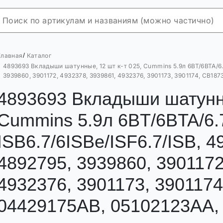
/
Главная
Каталог
4893693 Вкладыши шатунные, 12 шт к-т 025, Cummins 5.9л 6BT/6BTA/6.7L
3939860, 3901172, 4932378, 3939861, 4932376, 3901173, 3901174, CB1
4893693 Вкладыши шатунны
Cummins 5.9л 6BT/6BTA/6.
ISB6.7/6ISBe/ISF6.7/ISB, 4
4892795, 3939860, 3901172
4932376, 3901173, 390117
04429175AB, 05102123AA,