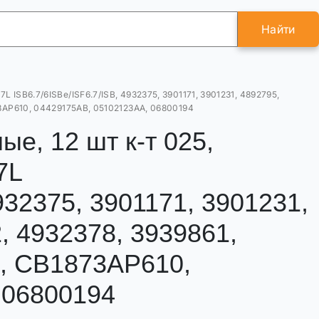
Найти
 ISB6.7/6ISBe/ISF6.7/ISB, 4932375, 3901171, 3901231, 4892795,
873AP610, 04429175AB, 05102123AA, 06800194
е, 12 шт к-т 025,
7L
932375, 3901171, 3901231,
, 4932378, 3939861,
4, CB1873AP610,
 06800194