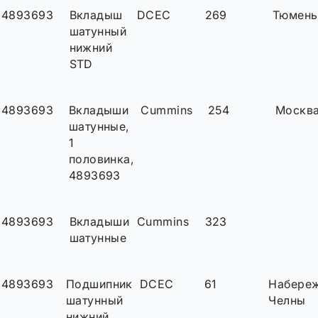
4893693
Вкладыш
DCEC
269
Тюмень
шатунный
нижний
STD
4893693
Вкладыши
Cummins
254
Москв
шатунные,
1
половинка,
4893693
4893693
Вкладыши
Cummins
323
шатунные
4893693
Подшипник
DCEC
61
Набере
шатунный
Челны
нижний