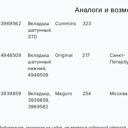
Аналоги и воз
3969562
Вкладыш
Cummins
323
шатунный
STD
4948509
Вкладыш
Original
217
Санкт-
шатунный
Петерб
нижний,
4948509
3939859
Вкладыш,
Maguro
254
Москва
3939859,
3969562
Информация, указанная на сайте, не является публичной офертой