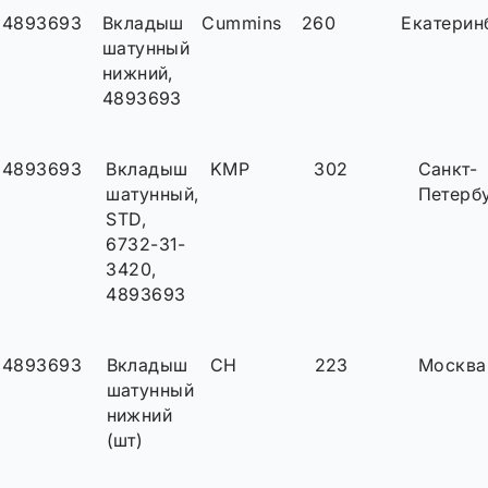
4893693
Вкладыш
Cummins
260
Екатерин
шатунный
нижний,
4893693
4893693
Вкладыш
KMP
302
Санкт-
шатунный,
Петерб
STD,
6732-31-
3420,
4893693
4893693
Вкладыш
CH
223
Москва
шатунный
нижний
(шт)