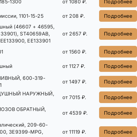
185-1300
от 1080 ₽.
Подробнее
иссии, 1101-15-25
от 208 ₽.
Подробнее
шный (46607 + 46595,
33901), ST40659AB,
от 2657 ₽.
Подробнее
 EE133900, EE133901
01
от 1560 ₽.
Подробнее
ушный
от 1127 ₽.
Подробнее
ИВНЫЙ, 600-319-
от 1497 ₽.
Подробнее
1
ДУШНЫЙ НАРУЖНЫЙ,
от 7015 ₽.
Подробнее
МОЗОВ ОБРАТНЫЙ,
от 4539 ₽.
Подробнее
влический, 209-60-
800, ЗE9399-MPG,
от 11119 ₽.
Подробнее