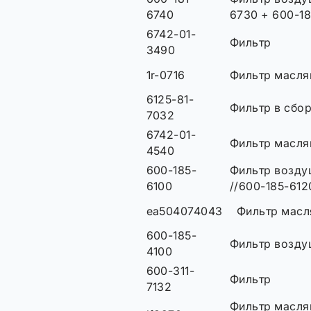
6740
6730 + 600-1
6742-01-
Фильтр
3490
1r-0716
Фильтр масля
6125-81-
Фильтр в сбо
7032
6742-01-
Фильтр масля
4540
600-185-
Фильтр возду
6100
//600-185-612
ea504074043
Фильтр масл
600-185-
Фильтр возд
4100
600-311-
Фильтр
7132
Фильтр масля