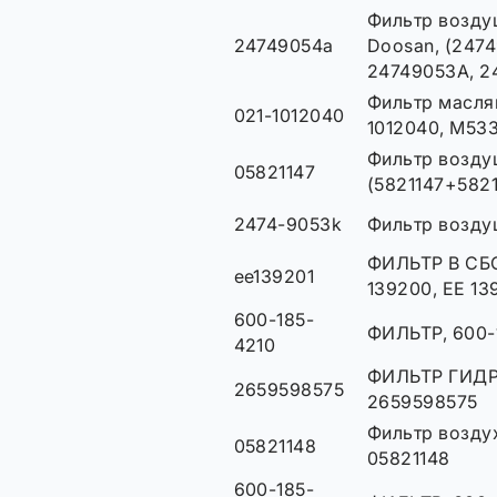
Фильтр возду
24749054a
Doosan, (247
24749053A, 2
Фильтр маслян
021-1012040
1012040, M53
Фильтр возду
05821147
(5821147+582
2474-9053k
Фильтр возду
ФИЛЬТР В СБО
ee139201
139200, EE 13
600-185-
ФИЛЬТР, 600-
4210
ФИЛЬТР ГИД
2659598575
2659598575
Фильтр воздух
05821148
05821148
600-185-