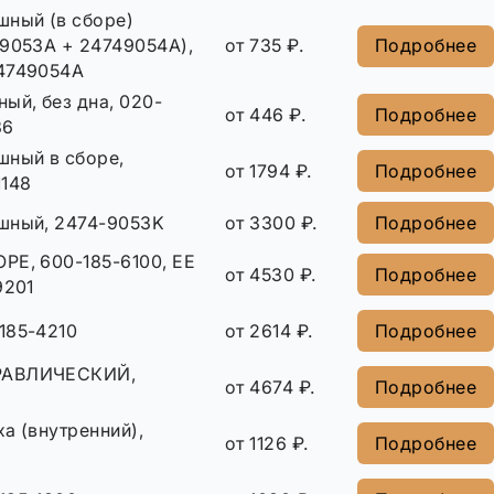
шный (в сборе)
49053A + 24749054A),
от 735 ₽.
Подробнее
4749054A
ый, без дна, 020-
от 446 ₽.
Подробнее
36
шный в сборе,
от 1794 ₽.
Подробнее
1148
шный, 2474-9053K
от 3300 ₽.
Подробнее
РЕ, 600-185-6100, EE
от 4530 ₽.
Подробнее
9201
185-4210
от 2614 ₽.
Подробнее
РАВЛИЧЕСКИЙ,
от 4674 ₽.
Подробнее
а (внутренний),
от 1126 ₽.
Подробнее