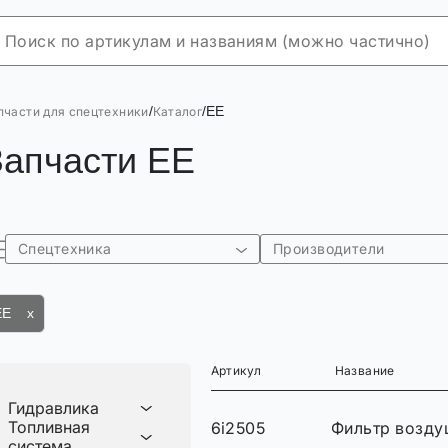
/
/
EE
пчасти для спецтехники
Каталог
Запчасти EE
Спецтехника
Производители
EE x
Артикул
Название
Гидравлика
Топливная
6i2505
Фильтр возду
система