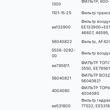
ФИЛЬТР, 600-
1300
1101-15-25
Фильтр трансм
Фильтр возду
ee133900
EE133900+EE1
46607, 46595,
56040822
Фильтр, AF42
5536-3282-
Фильтр возд
00
ФИЛЬТР ТОПЛ
ee795611
3550, EE79561
ФИЛЬТР ВОЗ
56040821
56040821
ФИЛЬТР ТОР
4004080
4004080
Фильтр гидра
ee531800
77532, EE531