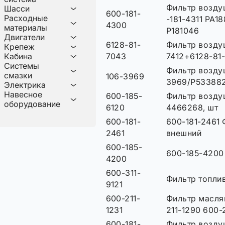
Фильтр возду
Шасси
600-181-
Расходные
-181-4311 PA1
4300
материалы
P181046
Двигатели
6128-81-
Фильтр возду
Крепеж
Кабина
7043
7412+6128-81
Системы
Фильтр возду
смазки
106-3969
3969/P533882
Электрика
Навесное
600-185-
Фильтр возду
оборудование
6120
4466268, шт
600-181-
600-181-2461
2461
внешний
600-185-
600-185-4200
4200
600-311-
Фильтр топли
9121
600-211-
Фильтр масля
1231
211-1290 600-
600-181-
Фильтр возду