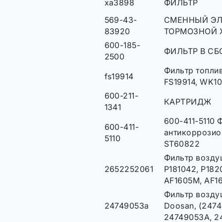
xa3898
ФИЛЬТР
569-43-
СМЕННЫЙ ЭЛ
83920
ТОРМОЗНОЙ
600-185-
ФИЛЬТР В СБ
2500
Фильтр топлив
fs19914
FS19914, WK1
600-211-
КАРТРИДЖ
1341
600-411-5110 
600-411-
антикоррозио
5110
ST60822
Фильтр возду
2652252061
P181042, P182
AF1605M, AF1
Фильтр возду
24749053a
Doosan, (247
24749053A, 2