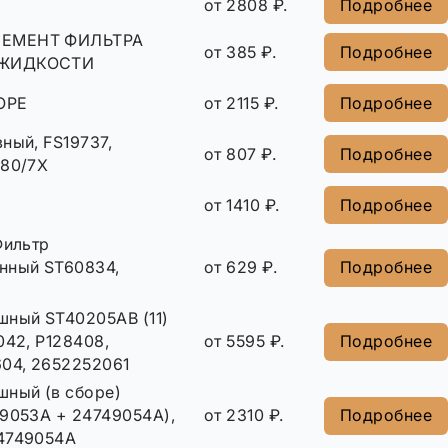
от 2808 ₽.
Подробнее
ЕМЕНТ ФИЛЬТРА
от 385 ₽.
Подробнее
 ЖИДКОСТИ
ОРЕ
от 2115 ₽.
Подробнее
ный, FS19737,
от 807 ₽.
Подробнее
080/7X
от 1410 ₽.
Подробнее
Фильтр
нный ST60834,
от 629 ₽.
Подробнее
шный ST40205AB (11)
042, P128408,
от 5595 ₽.
Подробнее
604, 2652252061
шный (в сборе)
49053A + 24749054A),
от 2310 ₽.
Подробнее
4749054A