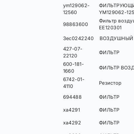
ym129062-
ФИЛЬТРУЮЩИ
12560
YM129062-12
Фильтр возду
98863600
EE120301
3ec0242240
ВОЗДУШНЫЙ
427-07-
ФИЛЬТР
22120
600-181-
ФИЛЬТР ВОЗ
1660
6742-01-
Резистор
4110
694488
ФИЛЬТР
xa4291
ФИЛЬТР
xa4292
ФИЛЬТР