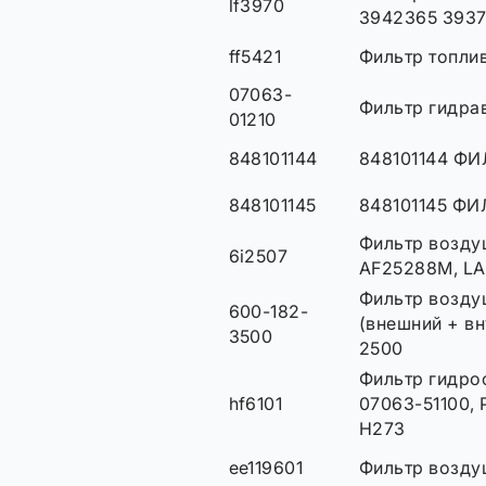
lf3970
3942365 393
ff5421
Фильтр топли
07063-
Фильтр гидра
01210
848101144
848101144 ФИ
848101145
848101145 ФИ
Фильтр возду
6i2507
AF25288M, LA
Фильтр возду
600-182-
(внешний + вн
3500
2500
Фильтр гидро
hf6101
07063-51100,
H273
ee119601
Фильтр возду