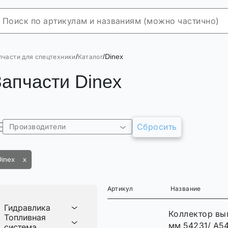
/
/
Dinex
пчасти для спецтехники
Каталог
Запчасти Dinex
Сбросить
Производители
Dinex x
Артикул
Название
Гидравлика
Коллектор вы
Топливная
мм 54231/ A54
система