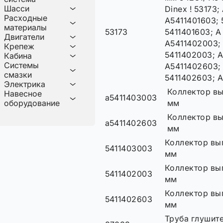
Шасси
Dinex ! 53173; 
Расходные
A5411401603; 5
материалы
53173
5411401603; A 
Двигатели
A5411402003; 
Крепеж
5411402003; A
Кабина
Системы
A5411402603; 
смазки
5411402603; 
Электрика
Коллектор в
Навесное
a5411403003
оборудование
мм
Коллектор в
a5411402603
мм
Коллектор вы
5411403003
мм
Коллектор вы
5411402003
мм
Коллектор вы
5411402603
мм
Труба глушите