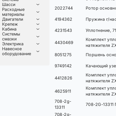
Шасси
2022744
Ротор основно
Расходные
материалы
4194362
Пружина г/нас
Двигатели
Крепеж
Кабина
4231543
Уплотнение, 7
Системы
смазки
Комплект упл
4430469
Электрика
натяжителя Z
Навесное
оборудование
8051275
Поршень осно
9749142
Качающий узе
Комплект упл
4412826
натяжителя Z
Комплект упл
4625911
натяжителя Z
708-2g-
708-2G-13311
13311
708-2g-