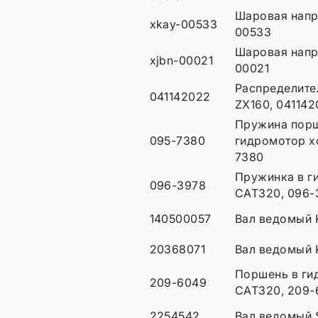
Шаровая напр
xkay-00533
00533
Шаровая напр
xjbn-00021
00021
Распределите
041142022
ZX160, 04114
Пружина порш
095-7380
гидромотор х
7380
Пружинка в г
096-3978
CAT320, 096-
140500057
Вал ведомый 
20368071
Вал ведомый 
Поршень в ги
209-6049
CAT320, 209-
2254542
Вал ведомый 