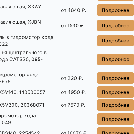
авляющая, XKAY-
от 4640 ₽.
Подробнее
авляющая, XJBN-
от 1530 ₽.
Подробнее
ль в гидромотор хода
Подробнее
2022
ня центрального в
ода CAT320, 095-
Подробнее
идромотор хода
от 220 ₽.
Подробнее
3978
K5V140, 140500057
от 4950 ₽.
Подробнее
K5V200, 20368071
от 7570 ₽.
Подробнее
дромотор хода
Подробнее
6049
SBS140, 2254542
от 16070 ₽.
Подробнее