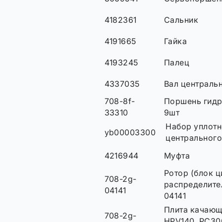
4182361
Сальник
4191665
Гайка
4193245
Палец
4337035
Вал централь
708-8f-
Поршень гидр
33310
9шт
Набор уплотн
yb00003300
центрального
4216944
Муфта
Ротор (блок ц
708-2g-
распределите
04141
04141
Плита качающ
708-2g-
HPV140, PC300