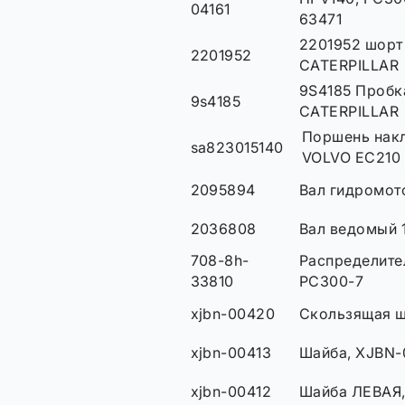
04161
63471
2201952 шорт
2201952
CATERPILLAR
9S4185 Пробк
9s4185
CATERPILLAR
Поршень нак
sa823015140
VOLVO EC210
2095894
Вал гидромот
2036808
Вал ведомый 
708-8h-
Распределите
33810
PC300-7
xjbn-00420
Скользящая ш
xjbn-00413
Шайба, XJBN-
xjbn-00412
Шайба ЛЕВАЯ,