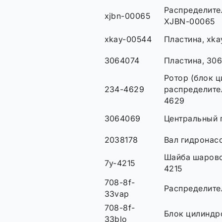
Распределите
xjbn-00065
XJBN-00065
xkay-00544
Пластина, xk
3064074
Пластина, 30
Ротор (блок ц
234-4629
распределите
4629
3064069
Центральный 
2038178
Вал гидронас
Шайба шарово
7y-4215
4215
708-8f-
Распределите
33vap
708-8f-
Блок цилиндр
33blo