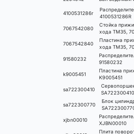
Распределите
4100531286r
4100531286R
Стойка прижи
7067542080
хода ТМ35, 7
Пластина при
7067542840
хода ТМ35, 7
Распределите
91580232
91580232
Пластина при
k9005451
K9005451
Сервопоршен
sa722300410
SA72230041
Блок цилинд
sa722300770
SA72230077
Распределите
xjbn00010
XJBN00010
Плита поворо