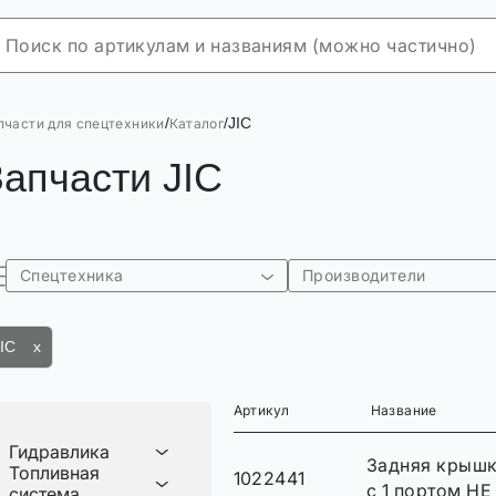
/
/
JIC
пчасти для спецтехники
Каталог
Запчасти JIC
Спецтехника
Производители
JIC x
Артикул
Название
Гидравлика
Задняя крышк
Топливная
1022441
с 1 портом Н
система