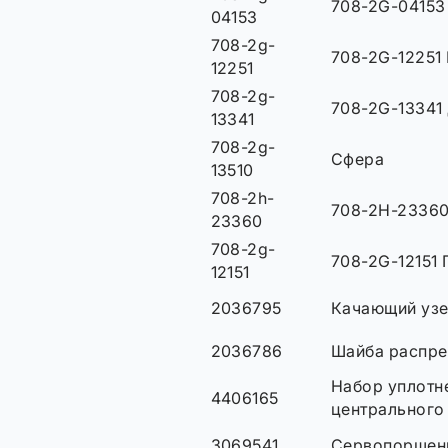
708-2G-04153
04153
708-2g-
708-2G-12251
12251
708-2g-
708-2G-13341
13341
708-2g-
Сфера
13510
708-2h-
708-2H-2336
23360
708-2g-
708-2G-1215
12151
2036795
Качающий узе
2036786
Шайба распре
Набор уплотн
4406165
центрального
3069541
Сервопоршен