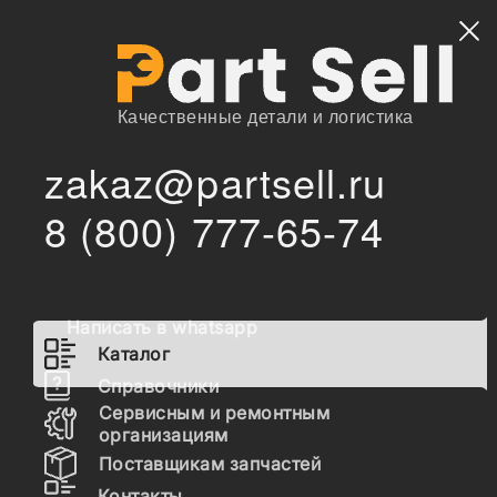
Найти
Качественные детали и логистика
zakaz@partsell.ru
/
/
CEI
Запчасти для спецтехники
Каталог
8 (800) 777-65-74
Запчасти CEI
Написать в whatsapp
Гидравлика
Каталог
Топливная система
Справочники
Сервисным и ремонтным
Шасси
организациям
Поставщикам запчастей
Расходные материалы
Контакты