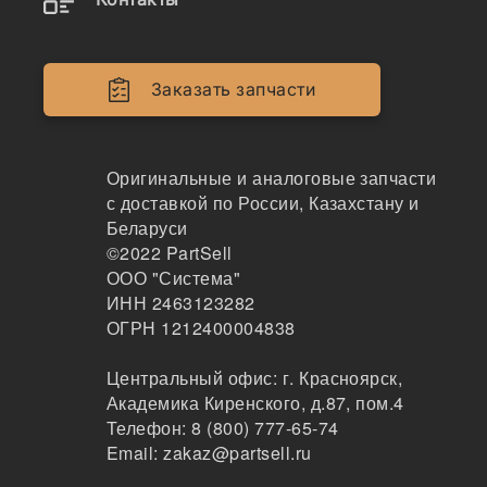
Двигатели
Крепеж
Заказать запчасти
Кабина
Системы смазки
Оригинальные и аналоговые запчасти
с доставкой по России, Казахстану и
Электрика
Беларуси
©2022
PartSell
Навесное оборудование
ООО "Система"
ИНН 2463123282
Показывать всё меню
ОГРН 1212400004838
Центральный офис:
г. Красноярск
,
Спецтехника
Производители
Академика Киренского, д.87, пом.4
Телефон:
8 (800) 777-65-74
Email:
zakaz@partsell.ru
CEI x