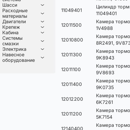
Шасси
Цилиндр торм
11049401
Расходные
11049401
материалы
Двигатели
Камера тормоз
12011500
Крепеж
1V4988
Кабина
Камера тормоз
Системы
12010800
8R2491, 9V87
смазки
Электрика
Камера тормоз
12011300
Навесное
9K8943
оборудование
Камера тормоз
12011100
9V8693
Камера тормоз
12011400
9K0735
Камера тормоз
12012200
6K7261
Камера тормоз
12011200
5K7154
Камера тормоз
12140400