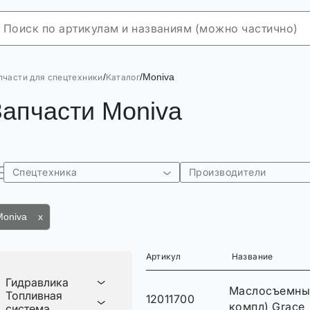
/
/
Moniva
пчасти для спецтехники
Каталог
Запчасти Moniva
Спецтехника
Производители
Moniva x
Артикул
Название
Гидравлика
Маслосъемные
Топливная
12011700
компл) Grace
система