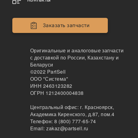
Двигатели
Крепеж
Заказать запчасти
Кабина
Системы смазки
Оригинальные и аналоговые запчасти
с доставкой по России, Казахстану и
Электрика
Беларуси
©2022
PartSell
Навесное оборудование
ООО "Система"
ИНН 2463123282
Показывать всё меню
ОГРН 1212400004838
Центральный офис:
г. Красноярск
,
Спецтехника
Производители
Академика Киренского, д.87, пом.4
Телефон:
8 (800) 777-65-74
Email:
zakaz@partsell.ru
China x