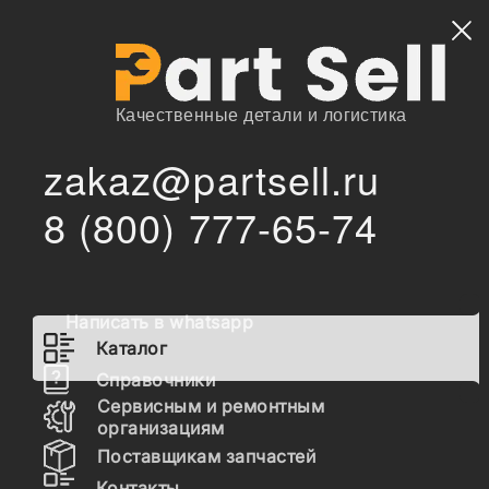
Найти
Качественные детали и логистика
zakaz@partsell.ru
/
/
China
Запчасти для спецтехники
Каталог
8 (800) 777-65-74
Запчасти China
Написать в whatsapp
Гидравлика
Каталог
Топливная система
Справочники
Сервисным и ремонтным
Шасси
организациям
Поставщикам запчастей
Расходные материалы
Контакты