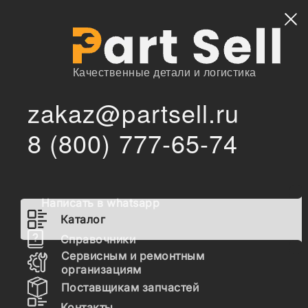
Найти
Качественные детали и логистика
zakaz@partsell.ru
/
Главная
Каталог
8 (800) 777-65-74
9253782 Каток опорный однобортный HITACHI ZX330-3G
/
ZX330-3
9253782 Каток опорный
однобортный HITACHI ZX330-
Написать в whatsapp
3G ZX330-3
Каталог
Справочники
Сервисным и ремонтным
Наличие 9253782 на складах, цены и сроки
организациям
отгрузки
Поставщикам запчастей
Контакты