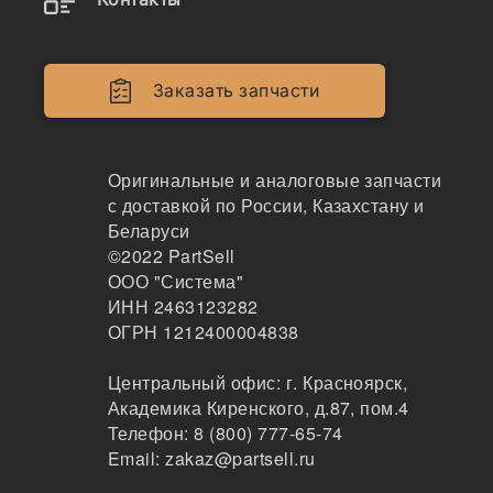
9253782
Опорный каток ZX330-5G
Заказать запчасти
JWCM
269
Тюмень
Оригинальные и аналоговые запчасти
1-2дня
с доставкой по России, Казахстану и
64 шт.
9815 ₽
Беларуси
Показать больше
©2022
PartSell
ООО "Система"
Заказать
ИНН 2463123282
ОГРН 1212400004838
Центральный офис:
г. Красноярск
,
9253782
Академика Киренского, д.87, пом.4
Каток однобортный
Телефон:
8 (800) 777-65-74
Email:
zakaz@partsell.ru
ITR
45