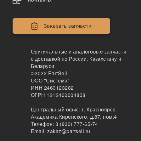
Двигатели
Крепеж
Заказать запчасти
Кабина
Системы смазки
Оригинальные и аналоговые запчасти
с доставкой по России, Казахстану и
Электрика
Беларуси
©2022
PartSell
Навесное оборудование
ООО "Система"
ИНН 2463123282
Показывать всё меню
ОГРН 1212400004838
Центральный офис:
г. Красноярск
,
Спецтехника
Производители
Академика Киренского, д.87, пом.4
Телефон:
8 (800) 777-65-74
Email:
zakaz@partsell.ru
Lema x