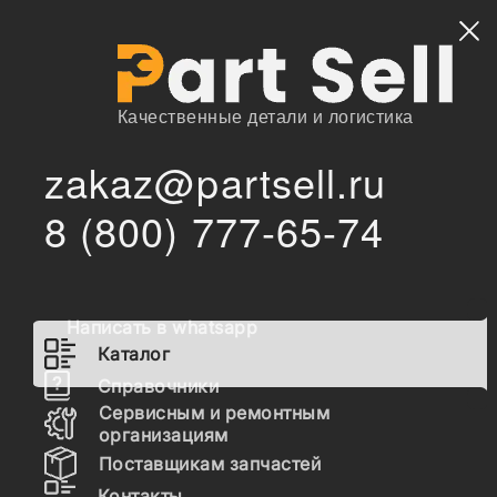
Найти
Качественные детали и логистика
zakaz@partsell.ru
/
/
Lema
Запчасти для спецтехники
Каталог
8 (800) 777-65-74
Запчасти Lema
Написать в whatsapp
Гидравлика
Каталог
Топливная система
Справочники
Сервисным и ремонтным
Шасси
организациям
Поставщикам запчастей
Расходные материалы
Контакты