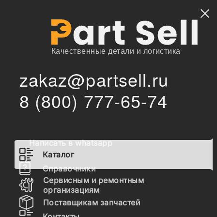
Найти
Качественные детали и логистика
zakaz@partsell.ru
/
/
ITALY
Запчасти для спецтехники
Каталог
8 (800) 777-65-74
Запчасти ITALY
Написать в whatsapp
Гидравлика
Каталог
Топливная система
Справочники
Сервисным и ремонтным
Шасси
организациям
Поставщикам запчастей
Расходные материалы
Контакты