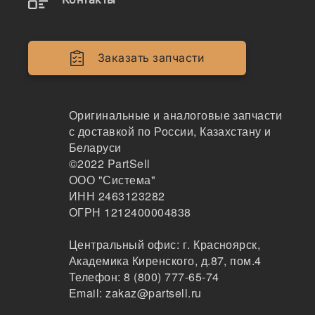
Двигатели
Крепеж
Заказать запчасти
Кабина
Системы смазки
Оригинальные и аналоговые запчасти
с доставкой по России, Казахстану и
Электрика
Беларуси
©2022
PartSell
Навесное оборудование
ООО "Система"
ИНН 2463123282
Показывать всё меню
ОГРН 1212400004838
Центральный офис:
г. Красноярск
,
Спецтехника
Производители
Академика Киренского, д.87, пом.4
Телефон:
8 (800) 777-65-74
Email:
zakaz@partsell.ru
ITALY x