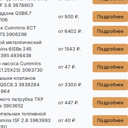
F 3.8 3678603
ддона QSB6.7
от 900 ₽.
Подробнее
5106
к Cummins 6CT
от 6402 ₽.
Подробнее
175 3906296
ой металлический
ins 6ISBe 245
от 1543 ₽.
Подробнее
3395 4936438
о насоса Cummins
от 47 ₽.
Подробнее
X1.25X25) 3093730
ышки клапанов
/QSC8.3 3939284
от 3300 ₽.
Подробнее
3864
ного патрубка ТКР
от 447 ₽.
Подробнее
e 3903652
ительная топливной
mins ISF 2.8 3963983
от 40 ₽.
Подробнее
280