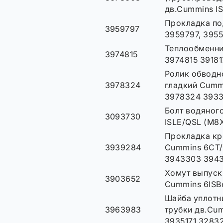
дв.Cummins IS
Прокладка по
3959797
3959797, 395
Теплообменни
3974815
3974815 3918
Ролик обводн
3978324
гладкий Cumm
3978324 393
Болт водяног
3093730
ISLE/QSL (М8
Прокладка кр
3939284
Cummins 6СТ
3943303 394
Хомут выпуск
3903652
Cummins 6ISB
Шайба уплотн
3963983
трубки дв.Cum
3935171 3283