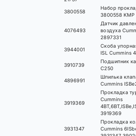
Набор прокла
3800558
3800558 KMP 
Датчик давле
4076493
воздуха Cumm
2897331
Скоба упорная
3944001
ISL Cummins 
Подшипник ка
3910739
C250
Шпилька клап
4896991
Cummins ISBe
Прокладка ту
Cummins
3919369
4BT,6BT,ISBe,I
3919369
Прокладка ко
3931347
Cummins 6ISbe
3931347 3902