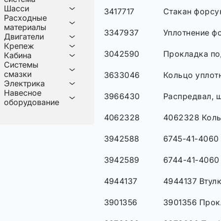
Шасси
3417717
Стакан форсу
Расходные
материалы
3347937
Уплотнение ф
Двигатели
Крепеж
3042590
Прокладка по
Кабина
Системы
смазки
3633046
Кольцо уплот
Электрика
Навесное
3966430
Распредвал, 
оборудование
4062328
4062328 Кол
3942588
6745-41-4060
3942589
6744-41-4060
4944137
4944137 Втул
3901356
3901356 Прок