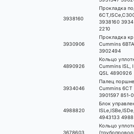
Прокладка по
6CT,ISCe,C30
3938160
3938160 3934
2210
Прокладка кр
3930906
Cummins 6BT
3902494
Кольцо уплот
4890926
Cummins ISL, I
QSL 4890926
Палец поршне
3934046
Cummins 6CT 
3901597 851-0
Блок управле
4988820
ISLe,ISBe,ISD
4943133 4988
Кольцо уплот
3678603
(трубопровод