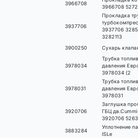
3966708
3966708 527
Прокладка тр
турбокомпрес
3937706
3937706 3285
3282113
3900250
Сухарь клапа
Трубка топли
3978034
давления Евр
3978034 (2
Трубка топли
3978031
давления Евр
3978031
Заглушка про
3920706
ГБЦ дв.Cummins
3920706 526
Уплотнение п
3883284
ISLe