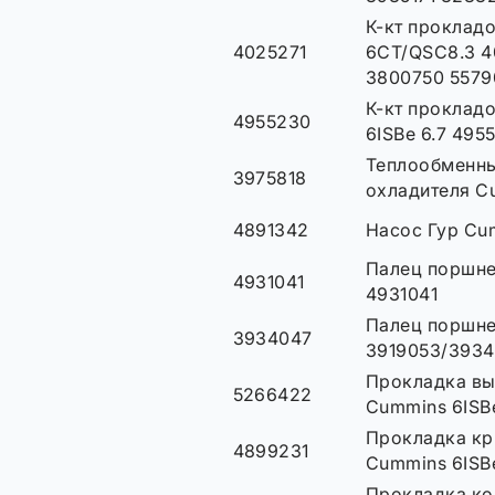
К-кт проклад
4025271
6СТ/QSC8.3 4
3800750 5579
К-кт проклад
4955230
6ISBe 6.7 495
Теплообменны
3975818
охладителя C
4891342
Насос Гур Cu
Палец поршне
4931041
4931041
Палец поршне
3934047
3919053/393
Прокладка вы
5266422
Cummins 6ISB
Прокладка к
4899231
Cummins 6ISB
Прокладка ко