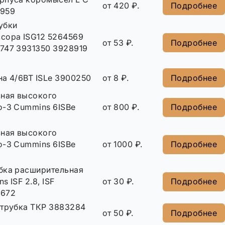
от 420 ₽.
Подробнее
2959
убки
сора ISG12 5264569
от 53 ₽.
Подробнее
747 3931350 3928919
на 4/6BT ISLe 3900250
от 8 ₽.
Подробнее
вная высокого
о-3 Cummins 6ISBe
от 800 ₽.
Подробнее
вная высокого
о-3 Cummins 6ISBe
от 1000 ₽.
Подробнее
бка расширительная
 ISF 2.8, ISF
от 30 ₽.
Подробнее
3672
атрубка ТКР 3883284
от 50 ₽.
Подробнее