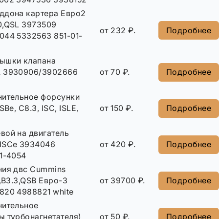
ддона картера Евро2
0,QSL 3973509
от 232 ₽.
Подробнее
044 5332563 851-01-
ышки клапана
A 3930906/3902666
от 70 ₽.
Подробнее
нительное форсунки
SBe, C8.3, ISC, ISLE,
от 150 ₽.
Подробнее
вой на двигатель
ISCe 3934046
от 420 ₽.
Подробнее
1-4054
ния двс Cummins
e,B3.3,QSB Eвро-3
от 39700 ₽.
Подробнее
820 4988821 white
нительное
ы турбонагнетателя)
от 50 ₽.
Подробнее