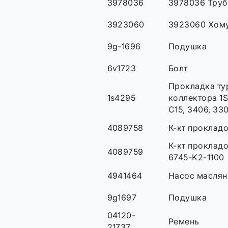
3978036
3978036 Труб
3923060
3923060 Хом
9g-1696
Подушка
6v1723
Болт
Прокладка ту
1s4295
коллектора 1S
C15, 3406, 33
4089758
К-кт прокладо
К-кт проклад
4089759
6745-K2-1100
4941464
Насос масляны
9g1697
Подушка
04120-
Ремень
21737