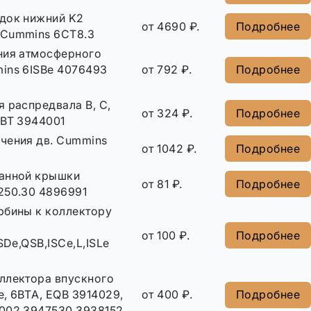
док нижний K2
от 4690 ₽.
Подробнее
Cummins 6CT8.3
ния атмосферного
ins 6ISBe 4076493
от 792 ₽.
Подробнее
 распредвала B, C,
от 324 ₽.
Подробнее
4BT 3944001
чения дв. Cummins
от 1042 ₽.
Подробнее
анной крышки
от 81 ₽.
Подробнее
250.30 4896991
рбины к коллектору
от 100 ₽.
Подробнее
SDe,QSB,ISCe,L,ISLe
ллектора впускного
, 6BTА, EQB 3914029,
от 400 ₽.
Подробнее
002 3947530 3938152