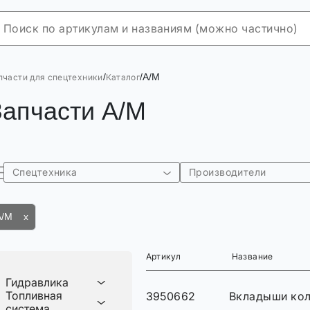
/
/
A/M
пчасти для спецтехники
Каталог
Запчасти A/M
Спецтехника
Производители
A/M x
Артикул
Название
Гидравлика
Топливная
3950662
Вкладыши кол
система