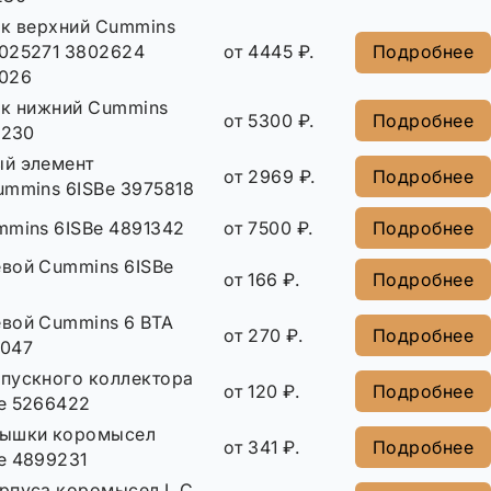
ок верхний Cummins
025271 3802624
от 4445 ₽.
Подробнее
026
ок нижний Cummins
от 5300 ₽.
Подробнее
5230
й элемент
от 2969 ₽.
Подробнее
ummins 6ISBe 3975818
mmins 6ISBe 4891342
от 7500 ₽.
Подробнее
вой Cummins 6ISBe
от 166 ₽.
Подробнее
вой Cummins 6 ВТА
от 270 ₽.
Подробнее
4047
пускного коллектора
от 120 ₽.
Подробнее
e 5266422
рышки коромысел
от 341 ₽.
Подробнее
e 4899231
рпуса коромысел L C