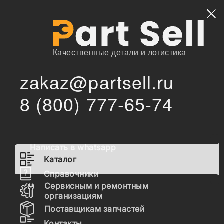
Найти
Качественные детали и логистика
zakaz@partsell.ru
/
/
Tirsan Kardan
Запчасти для спецтехники
Каталог
8 (800) 777-65-74
Запчасти Tirsan Kardan
Написать в whatsapp
Гидравлика
Каталог
Топливная система
Справочники
Сервисным и ремонтным
Шасси
организациям
Поставщикам запчастей
Расходные материалы
Контакты