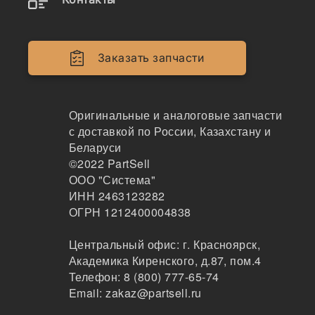
Двигатели
Крепеж
Заказать запчасти
Кабина
Системы смазки
Оригинальные и аналоговые запчасти
с доставкой по России, Казахстану и
Электрика
Беларуси
©2022
PartSell
Навесное оборудование
ООО "Система"
ИНН 2463123282
Показывать всё меню
ОГРН 1212400004838
Центральный офис:
г. Красноярск
,
Спецтехника
Производители
Академика Киренского, д.87, пом.4
Телефон:
8 (800) 777-65-74
Email:
zakaz@partsell.ru
Tirsan Kardan x