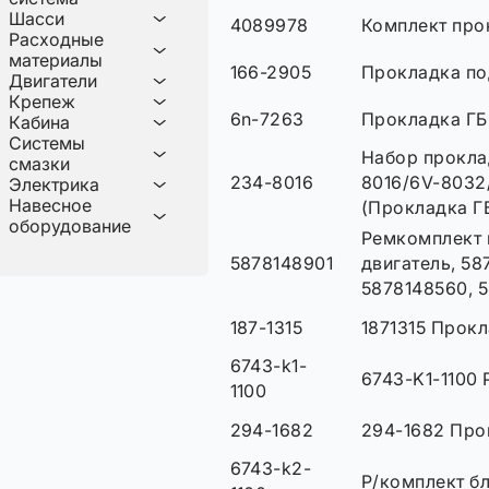
Шасси
4089978
Комплект про
Расходные
материалы
166-2905
Прокладка по
Двигатели
Крепеж
6n-7263
Прокладка ГБ
Кабина
Системы
Набор прокла
смазки
234-8016
8016/6V-8032
Электрика
Навесное
(Прокладка ГБ
оборудование
Ремкомплект 
5878148901
двигатель, 58
5878148560, 5
187-1315
1871315 Прок
6743-k1-
6743-K1-1100
1100
294-1682
294-1682 Про
6743-k2-
Р/комплект б