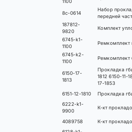
1100
Набор прокла
8c-0614
передней час
187812-
Комплект упл
9820
6745-k1-
Ремкомплект 
1100
6745-k2-
Ремкомплект 
1100
Прокладка гбц 
6150-17-
1812 6150-11-1
1813
17-1853
6151-12-1810
Прокладка гбц
6222-k1-
К-кт прокладо
9900
4089758
К-кт прокладо
6128-k1-