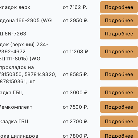
кладок верх
от 7162 ₽.
Подробнее
ддона 166-2905 (WG
от 2950 ₽.
Подробнее
Ц 6N-7263
Подробнее
док (верхний) 234-
/392-4672
от 11208 ₽.
Подробнее
Ц 111-8015) (WG
прокладок на
78150350, 5878149320,
от 8585 ₽.
Подробнее
878150361, шт
ладка ГБЦ
от 3000 ₽.
Подробнее
 Ремкомплект
от 7500 ₽.
Подробнее
кладка ГБЦ
от 2700 ₽.
Подробнее
лока цилиндров
от 7800 ₽.
Подробнее