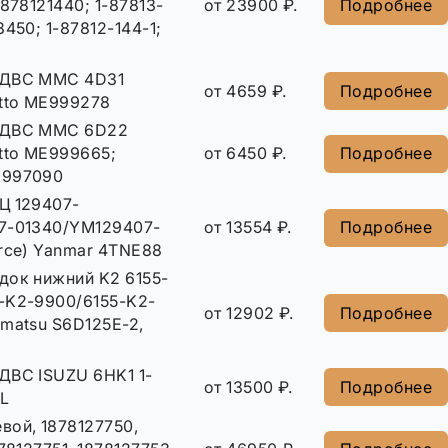
1878121440; 1-87813-
от 23900 ₽.
Подробнее
8450; 1-87812-144-1;
 ДВС MMC 4D31
от 4659 ₽.
Подробнее
tto ME999278
 ДВС MMC 6D22
to ME999665;
от 6450 ₽.
Подробнее
E997090
Ц 129407-
7-01340/YM129407-
от 13554 ₽.
Подробнее
orce) Yanmar 4TNE88
док нижний K2 6155-
-K2-9900/6155-K2-
от 12902 ₽.
Подробнее
matsu S6D125E-2,
ДВС ISUZU 6HK1 1-
от 13500 ₽.
Подробнее
HL
вой, 1878127750,