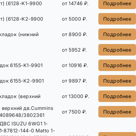
т) (6128-K1-9900
от 14746 ₽.
Подробнее
т) (6128-K2-9900
от 5000 ₽.
Подробнее
кладок (нижний
от 8900 ₽.
Подробнее
от 5952 ₽.
Подробнее
док 6155-K1-9901
от 10916 ₽.
Подробнее
док 6155-K2-9901
от 9897 ₽.
Подробнее
кладок (верхний
от 13000 ₽.
Подробнее
к верхний дв.Cummins
от 7500 ₽.
Подробнее
/4089648/3802361
ДВС ISUZU 6WG1 1-
1-87812-144-0 Matto 1-