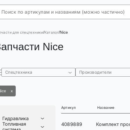
/
/
Nice
пчасти для спецтехники
Каталог
Запчасти Nice
Спецтехника
Производители
Nice x
Артикул
Название
Гидравлика
Топливная
4089889
Комплект про
система