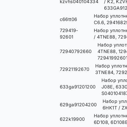
kzvhs040104334
/ K2, KZ
633GA91
Набор уплотне
c66tt06
C6.6, 2941682
729419-
Набор уплотн
92601
/ 4TNE88, 72
Набор уплот
72940792660
4TNE88, 129
7294199260
Набор уплотн
72921192670
3TNE84, 729
Набор упло
633ga91201200
J08E, 633G
S04010418
Набор упл
629ga91204200
6HK1T / Z
Набор уплотне
622k19900
6D108, 6D108