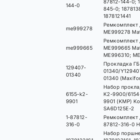
87812-144-0; 
144-0
845-0; 187813
1878121441
Ремкомплект
me999278
ME999278 Ma
Ремкомплект
me999665
ME999665 Mat
ME996310; M
Прокладка ГБ
129407-
01340/Y12940
01340
01340 (Maxif
Набор прокла
6155-k2-
K2-9900/6154
9901
9901 (KMP) Ko
SA6D125E-2
1-87812-
Ремкомплект 
316-0
87812-316-0 
Набор поршне