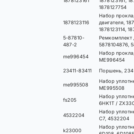
1878123161
1878123161, 18
1878127754
Набор прокла
1878123116
двигателя, 187
1878123114, 18
5-87810-
Ремкомплект 
487-2
5878104876, 
Набор прокла
me996454
ME996454
23411-83411
Поршень, 2341
Набор уплотне
me995508
ME995508
Набор уплотне
fs205
6HK1T / ZX33
Набор уплотне
4532204
C7, 4532204
Набор уплотне
k23000
6D108, 6D108