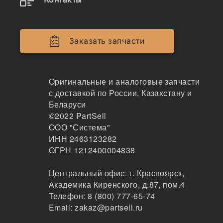
Двигатели
Крепеж
Заказать запчасти
Кабина
Системы смазки
Оригинальные и аналоговые запчасти
с доставкой по России, Казахстану и
Электрика
Беларуси
©2022
PartSell
Навесное оборудование
ООО "Система"
ИНН 2463123282
Показывать всё меню
ОГРН 1212400004838
Центральный офис:
г. Красноярск
,
Спецтехника
Производители
Академика Киренского, д.87, пом.4
Телефон:
8 (800) 777-65-74
Email:
zakaz@partsell.ru
Geparts x