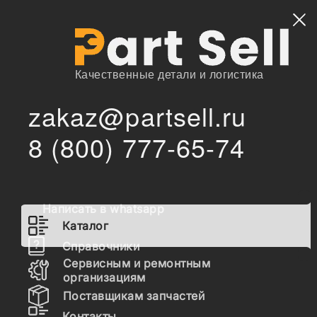
Найти
Качественные детали и логистика
zakaz@partsell.ru
/
/
Geparts
Запчасти для спецтехники
Каталог
8 (800) 777-65-74
Запчасти Geparts
Написать в whatsapp
Гидравлика
Каталог
Топливная система
Справочники
Сервисным и ремонтным
Шасси
организациям
Поставщикам запчастей
Расходные материалы
Контакты