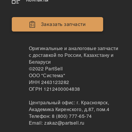
Двигатели
Крепеж
Заказать запчасти
Кабина
Системы смазки
Оригинальные и аналоговые запчасти
с доставкой по России, Казахстану и
Электрика
Беларуси
©2022
PartSell
Навесное оборудование
ООО "Система"
ИНН 2463123282
Показывать всё меню
ОГРН 1212400004838
Центральный офис:
г. Красноярск
,
Спецтехника
Производители
Академика Киренского, д.87, пом.4
Телефон:
8 (800) 777-65-74
Email:
zakaz@partsell.ru
Fai Filter x