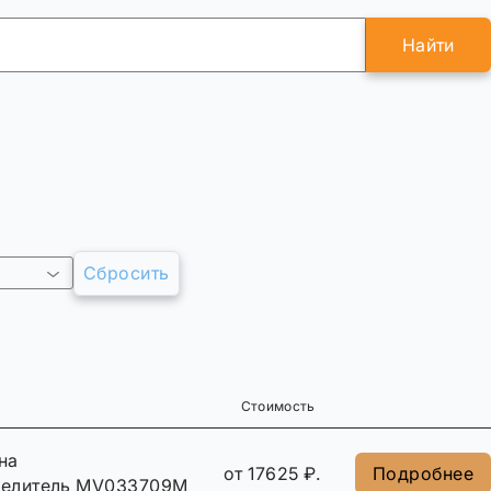
Найти
Сбросить
Стоимость
на
от 17625 ₽.
Подробнее
делитель MV033709M