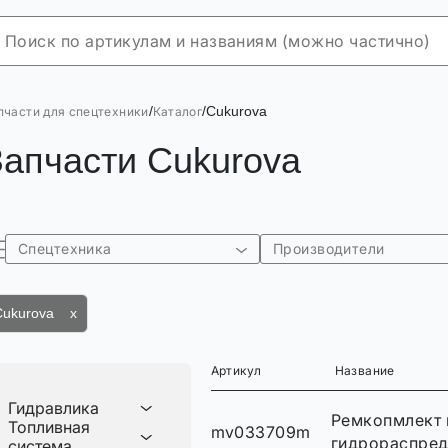
/
/
Cukurova
пчасти для спецтехники
Каталог
Запчасти Cukurova
Спецтехника
Производители
Cukurova x
Артикул
Название
Гидравлика
Ремкопмлект 
Топливная
mv033709m
гидрораспре
система