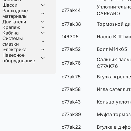
Шасси
Уплотнительн
c77ak44
Расходные
CARRARO
материалы
Двигатели
c77ak38
Тормозной ди
Крепеж
Кабина
146305
Насос КПП м
Системы
смазки
c77ak52
Болт М14х65
Электрика
Навесное
Сальник паль
оборудование
c77ak76
C77AK76
c77ak75
Втулка крепл
c77ak58
Игла сателлит
c77ak43
Кольцо уплот
c77ak39
Муфта тормоз
c77ak22
Втулка в диф