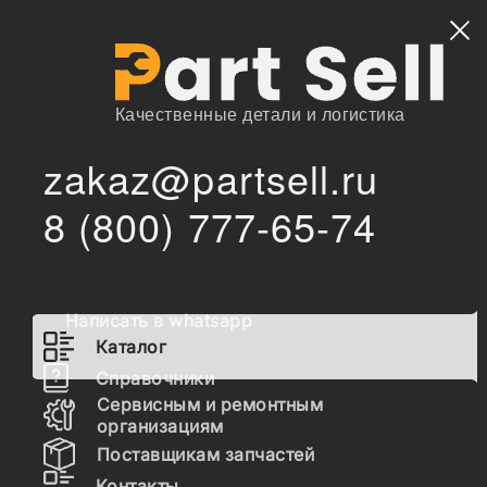
Найти
Качественные детали и логистика
zakaz@partsell.ru
146305 Насос КПП масляный
/
/
Главная
Каталог
8 (800) 777-65-74
146305 Насос КПП масляный
Написать в whatsapp
Каталог
Справочники
Сервисным и ремонтным
организациям
Поставщикам запчастей
Контакты