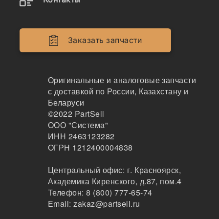
Наличие 146305 на складах, цены и сроки
отгрузки
Заказать запчасти
146305
Насос трансмиссии для CARRARO, 146305
Оригинальные и аналоговые запчасти
с доставкой по России, Казахстану и
111
Беларуси
Москва
©2022
PartSell
1-2 дня
ООО "Система"
4 шт.
ИНН 2463123282
73800 ₽
ОГРН 1212400004838
Показать больше
Заказать
Центральный офис:
г. Красноярск
,
Академика Киренского, д.87, пом.4
Телефон:
8 (800) 777-65-74
Email:
zakaz@partsell.ru
146305