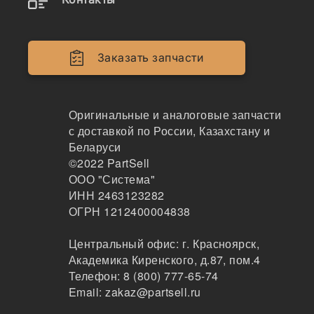
Двигатели
Крепеж
Заказать запчасти
Кабина
Системы смазки
Оригинальные и аналоговые запчасти
с доставкой по России, Казахстану и
Электрика
Беларуси
©2022
PartSell
Навесное оборудование
ООО "Система"
ИНН 2463123282
Показывать всё меню
ОГРН 1212400004838
Центральный офис:
г. Красноярск
,
Спецтехника
Производители
Академика Киренского, д.87, пом.4
Телефон:
8 (800) 777-65-74
Email:
zakaz@partsell.ru
OTX x