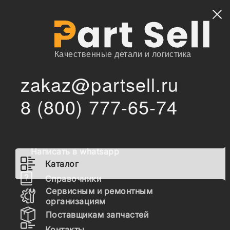
Найти
Качественные детали и логистика
zakaz@partsell.ru
/
/
OTX
Запчасти для спецтехники
Каталог
8 (800) 777-65-74
Запчасти OTX
Написать в whatsapp
Гидравлика
Каталог
Топливная система
Справочники
Сервисным и ремонтным
Шасси
организациям
Поставщикам запчастей
Расходные материалы
Контакты