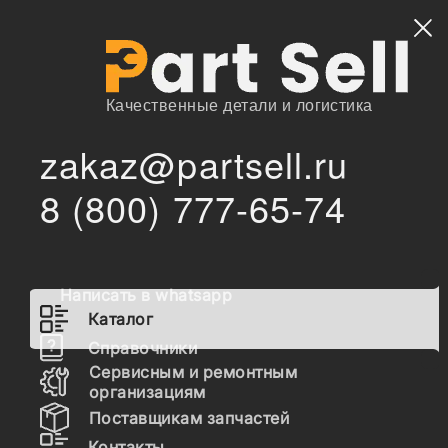
Найти
Качественные детали и логистика
zakaz@partsell.ru
/
/
KTractor
Запчасти для спецтехники
Каталог
8 (800) 777-65-74
Запчасти KTractor
Написать в whatsapp
Гидравлика
Каталог
Топливная система
Справочники
Сервисным и ремонтным
Шасси
организациям
Поставщикам запчастей
Расходные материалы
Контакты