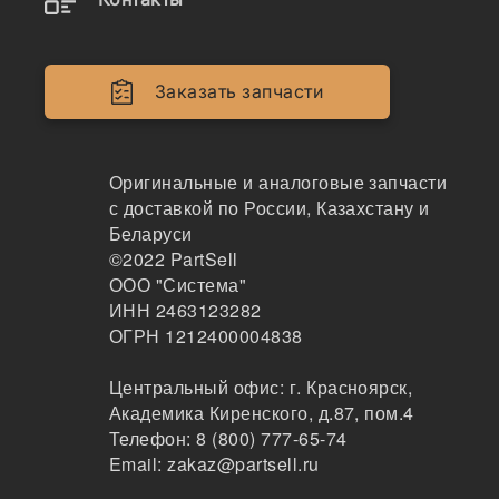
Двигатели
Крепеж
Заказать запчасти
Кабина
Системы смазки
Оригинальные и аналоговые запчасти
с доставкой по России, Казахстану и
Электрика
Беларуси
©2022
PartSell
Навесное оборудование
ООО "Система"
ИНН 2463123282
Показывать всё меню
ОГРН 1212400004838
Центральный офис:
г. Красноярск
,
Спецтехника
Производители
Академика Киренского, д.87, пом.4
Телефон:
8 (800) 777-65-74
Email:
zakaz@partsell.ru
KTractor x