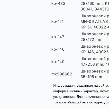
kp-433
28x160 mm, KP
36041, 04431
Шкворневой р
kp-151
MN-06 ATLAS 
KP151, 40022
Шкворневой 
kp-147
28x172 mm
Шкворневой р
kp-146
KP-146, 40025
Шкворневой 
kp-140
47x253 mm, 4
Шкворневой р
mk996662
35x195 mm
Информация, указанная на сайте,
информационный характер, может
уведомления. Для получения акту
товаров обращайтесь по адресу
z