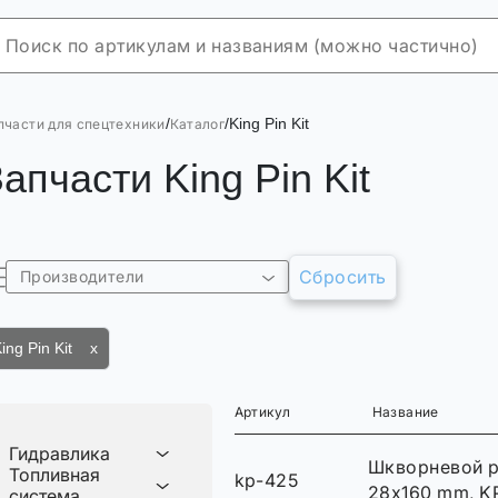
/
/
King Pin Kit
пчасти для спецтехники
Каталог
апчасти King Pin Kit
Сбросить
Производители
ing Pin Kit x
Артикул
Название
Гидравлика
Шкворневой 
Топливная
kp-425
28x160 mm, K
система