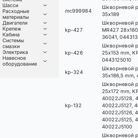
Шасси
Шкворневой 
mc999984
Расходные
35x189
материалы
Двигатели
Шкворневой 
Крепеж
kp-427
MR427 28x160
Кабина
36041, 04431
Системы
Шкворневой 
смазки
Электрика
kp-426
25x153 mm, KP
Навесное
0443125010
оборудование
Шкворневой р
kp-324
35x186,5 mm, 
Шкворневой 
25x172 mm, KP
40022J5128, 4
kp-132
40022J5127, 4
40022J5126, 4
40022J5125, 
40022J5100
Шкворневой 