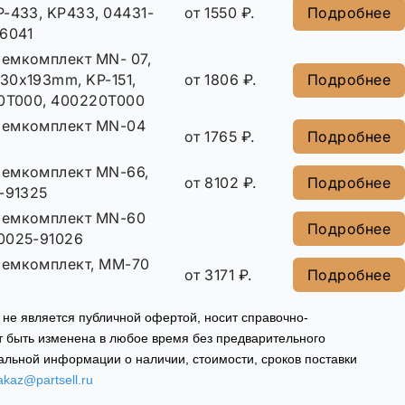
-433, KP433, 04431-
от 1550 ₽.
Подробнее
36041
емкомплект MN- 07,
30x193mm, KP-151,
от 1806 ₽.
Подробнее
-0T000, 400220T000
ремкомплект MN-04
от 1765 ₽.
Подробнее
емкомплект MN-66,
от 8102 ₽.
Подробнее
-91325
ремкомплект MN-60
Подробнее
0025-91026
емкомплект, MM-70
от 3171 ₽.
Подробнее
 не является публичной офертой, носит справочно-
 быть изменена в любое время без предварительного
альной информации о наличии, стоимости, сроков поставки
akaz@partsell.ru