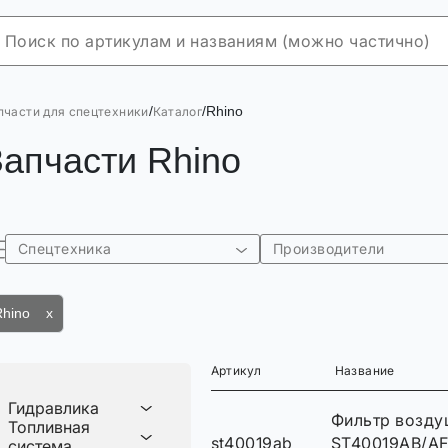
/
/
Rhino
пчасти для спецтехники
Каталог
Запчасти Rhino
Спецтехника
Производители
Rhino x
Артикул
Название
Гидравлика
Фильтр возд
Топливная
st40019ab
ST40019AB/AF
система