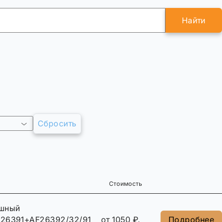
Найти
Сбросить
Стоимость
ушный
26391+AF26392/32/915801+32/915802
от 1050 ₽.
Подробнее