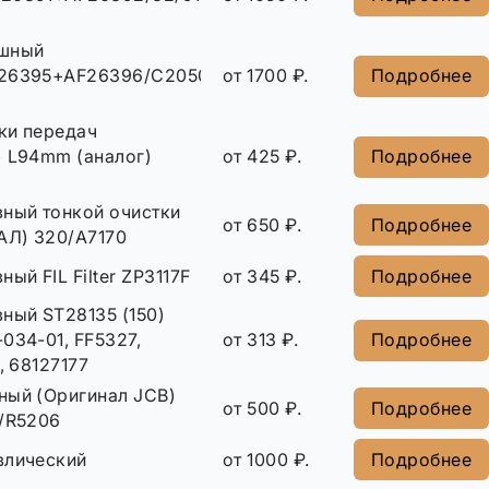
ушный
F26395+AF26396/C20500+CF500
от 1700 ₽.
Подробнее
ки передач
) L94mm (аналог)
от 425 ₽.
Подробнее
вный тонкой очистки
от 650 ₽.
Подробнее
Л) 320/A7170
ый FIL Filter ZP3117F
от 345 ₽.
Подробнее
ный ST28135 (150)
034-01, FF5327,
от 313 ₽.
Подробнее
, 68127177
ный (Оригинал JCB)
от 500 ₽.
Подробнее
1/R5206
влический
от 1000 ₽.
Подробнее