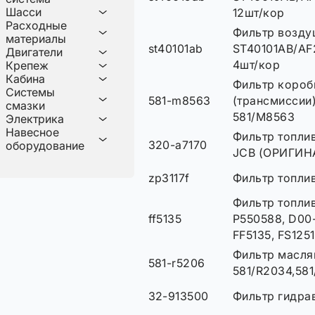
Шасси
12шт/кор
Расходные
Фильтр возд
материалы
st40101ab
ST40101AB/A
Двигатели
4шт/кор
Крепеж
Кабина
Фильтр короб
Системы
581-m8563
(трансмиссии
смазки
581/M8563
Электрика
Навесное
Фильтр топли
320-a7170
оборудование
JCB (ОРИГИНА
zp3117f
Фильтр топливн
Фильтр топлив
ff5135
P550588, D00-
FF5135, FS1251
Фильтр масля
581-r5206
581/R2034,58
32-913500
Фильтр гидра