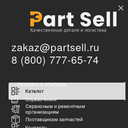
Найти
Качественные детали и логистика
zakaz@partsell.ru
/
/
Varibelt
Запчасти для спецтехники
Каталог
8 (800) 777-65-74
Запчасти Varibelt
Написать в whatsapp
Гидравлика
Каталог
Топливная система
Справочники
Сервисным и ремонтным
Шасси
организациям
Поставщикам запчастей
Расходные материалы
Контакты