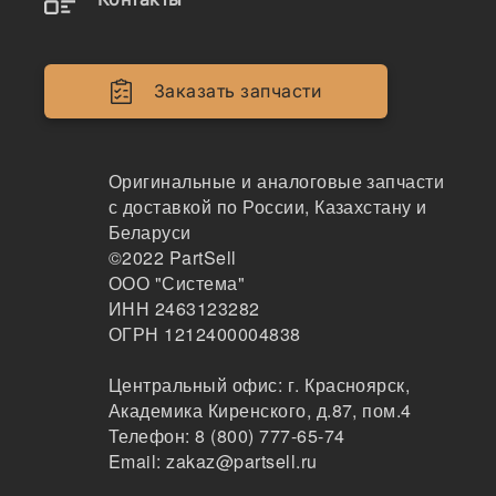
Двигатели
Крепеж
Заказать запчасти
Кабина
Системы смазки
Оригинальные и аналоговые запчасти
с доставкой по России, Казахстану и
Электрика
Беларуси
©2022
PartSell
Навесное оборудование
ООО "Система"
ИНН 2463123282
Показывать всё меню
ОГРН 1212400004838
Центральный офис:
г. Красноярск
,
Спецтехника
Производители
Академика Киренского, д.87, пом.4
Телефон:
8 (800) 777-65-74
Email:
zakaz@partsell.ru
Varibelt x