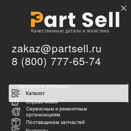
Найти
Качественные детали и логистика
zakaz@partsell.ru
/
/
AVP
Запчасти для спецтехники
Каталог
8 (800) 777-65-74
Запчасти AVP
Написать в whatsapp
Гидравлика
Каталог
Топливная система
Справочники
Сервисным и ремонтным
Шасси
организациям
Поставщикам запчастей
Расходные материалы
Контакты