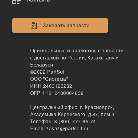
Двигатели
Крепеж
Заказать запчасти
Кабина
Системы смазки
Оригинальные и аналоговые запчасти
с доставкой по России, Казахстану и
Электрика
Беларуси
©2022
PartSell
Навесное оборудование
ООО "Система"
ИНН 2463123282
Показывать всё меню
ОГРН 1212400004838
Центральный офис:
г. Красноярск
,
Спецтехника
Производители
Академика Киренского, д.87, пом.4
Телефон:
8 (800) 777-65-74
Email:
zakaz@partsell.ru
AVP x