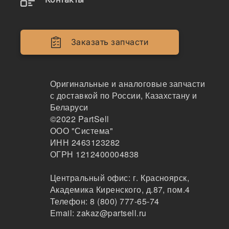
Двигатели
Крепеж
Заказать запчасти
Кабина
Системы смазки
Оригинальные и аналоговые запчасти
с доставкой по России, Казахстану и
Электрика
Беларуси
©2022
PartSell
Навесное оборудование
ООО "Система"
ИНН 2463123282
Показывать всё меню
ОГРН 1212400004838
Центральный офис:
г. Красноярск
,
Спецтехника
Производители
Академика Киренского, д.87, пом.4
Телефон:
8 (800) 777-65-74
Email:
zakaz@partsell.ru
GCIC x