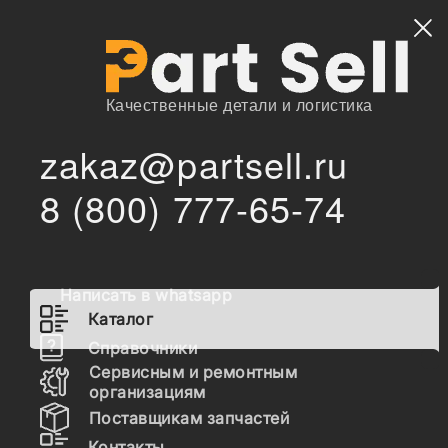
Найти
Качественные детали и логистика
zakaz@partsell.ru
/
/
GCIC
Запчасти для спецтехники
Каталог
8 (800) 777-65-74
Запчасти GCIC
Написать в whatsapp
Гидравлика
Каталог
Топливная система
Справочники
Сервисным и ремонтным
Шасси
организациям
Поставщикам запчастей
Расходные материалы
Контакты