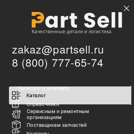
Найти
Качественные детали и логистика
zakaz@partsell.ru
/
/
Toyopower
Запчасти для спецтехники
Каталог
8 (800) 777-65-74
Запчасти Toyopower
Написать в whatsapp
Гидравлика
Каталог
Топливная система
Справочники
Сервисным и ремонтным
Шасси
организациям
Поставщикам запчастей
Расходные материалы
Контакты