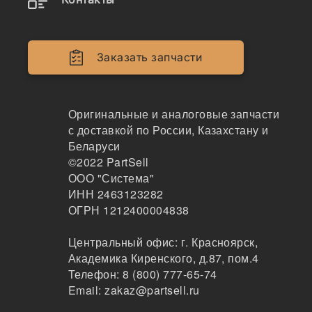
Двигатели
Крепеж
Заказать запчасти
Кабина
Системы смазки
Оригинальные и аналоговые запчасти
с доставкой по России, Казахстану и
Электрика
Беларуси
©2022
PartSell
Навесное оборудование
ООО "Система"
ИНН 2463123282
Показывать всё меню
ОГРН 1212400004838
Центральный офис:
г. Красноярск
,
Спецтехника
Производители
Академика Киренского, д.87, пом.4
Телефон:
8 (800) 777-65-74
Email:
zakaz@partsell.ru
Toyopower x