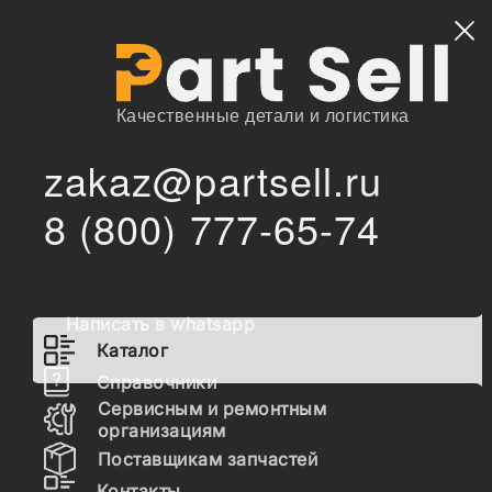
Найти
Качественные детали и логистика
zakaz@partsell.ru
/
/
Kaina
Запчасти для спецтехники
Каталог
8 (800) 777-65-74
Запчасти Kaina
Написать в whatsapp
Гидравлика
Каталог
Топливная система
Справочники
Сервисным и ремонтным
Шасси
организациям
Поставщикам запчастей
Расходные материалы
Контакты