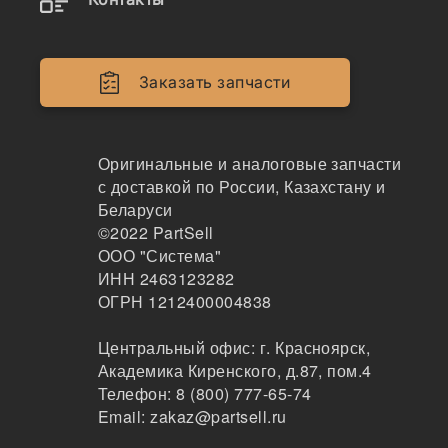
Двигатели
Крепеж
Заказать запчасти
Кабина
Системы смазки
Оригинальные и аналоговые запчасти
с доставкой по России, Казахстану и
Электрика
Беларуси
©2022
PartSell
Навесное оборудование
ООО "Система"
ИНН 2463123282
Показывать всё меню
ОГРН 1212400004838
Центральный офис:
г. Красноярск
,
Сбросить
Производители
Академика Киренского, д.87, пом.4
Телефон:
8 (800) 777-65-74
Email:
zakaz@partsell.ru
Kaina x