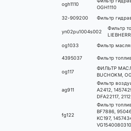
Фильтр гидрав
ogh1110
OGH1110
32-909200
Фильтр гидра
Фильтр т
yn02pu1004s002
LIEBHERR
og1033
Фильтр масля
4395037
Фильтр топли
ФИЛЬТР МАСЛ
og117
BUCHOKM, OG
Фильтр воздуш
ag911
A2412, 145742
DFA22117, 211
Фильтр топли
BF7886, 9504
fg122
KC197, 145743
VG154008031