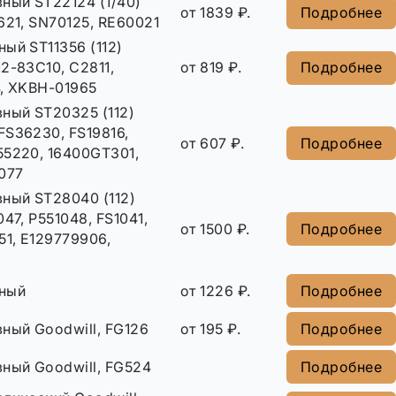
ный ST22124 (1/40)
от 1839 ₽.
Подробнее
621, SN70125, RE60021
ый ST11356 (112)
2-83C10, C2811,
от 819 ₽.
Подробнее
4, XKBH-01965
ный ST20325 (112)
FS36230, FS19816,
от 607 ₽.
Подробнее
55220, 16400GT301,
077
ный ST28040 (112)
47, P551048, FS1041,
от 1500 ₽.
Подробнее
51, E129779906,
ный
от 1226 ₽.
Подробнее
ный Goodwill, FG126
от 195 ₽.
Подробнее
ный Goodwill, FG524
Подробнее