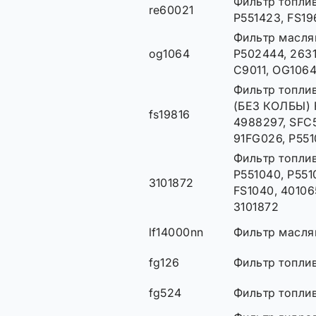
Фильтр топлив
re60021
P551423, FS19
Фильтр маслян
og1064
P502444, 2631
C9011, OG106
Фильтр топлив
(БЕЗ КОЛБЫ) 
fs19816
4988297, SFC
91FG026, P551
Фильтр топлив
P551040, P5510
3101872
FS1040, 40106
3101872
lf14000nn
Фильтр масля
fg126
Фильтр топлив
fg524
Фильтр топлив