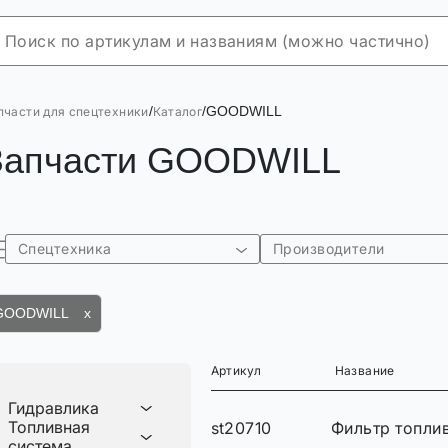
/
/
GOODWILL
пчасти для спецтехники
Каталог
Запчасти GOODWILL
Спецтехника
Производители
GOODWILL x
Артикул
Название
Гидравлика
Топливная
st20710
Фильтр топли
система