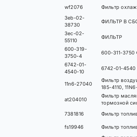
wf2076
Фильтр охла
3eb-02-
ФИЛЬТР В СБ
38730
3ec-02-
ФИЛЬТР
55110
600-319-
600-311-3750
3750-4
6742-01-
6742-01-4540
4540-10
Фильтр возду
11n6-27040
185-4110, 11N
Фильтр масля
at204010
тормозной си
7381816
Фильтр топли
fs19946
Фильтр топли