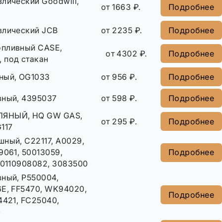
лический Goodwill,
от 1663 ₽.
Подробнее
влический JCB
от 2235 ₽.
Подробнее
опливный CASE,
от 4302 ₽.
Подробнее
, под стакан
ный, OG1033
от 956 ₽.
Подробнее
вный, 4395037
от 598 ₽.
Подробнее
ЯНЫЙ, HQ GW GAS,
от 295 ₽.
Подробнее
117
ный, C22117, A0029,
9061, 50013059,
Подробнее
20110908082, 3083500
вный, P550004,
6E, FF5470, WK94020,
Подробнее
4421, FC25040,
0