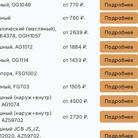
ный, OG1049
от 770 ₽.
Подробнее
вный
от 760 ₽.
Подробнее
влический (масляный),
от 2639 ₽.
Подробнее
164378, OGH1057
шный, AG1012
от 1884 ₽.
Подробнее
ный, OG1114
от 1433 ₽.
Подробнее
атора, FSG1002
Подробнее
вный, FG703
от 1505 ₽.
Подробнее
шный (наруж+внутр)
от 4500 ₽.
Подробнее
, AG1074
шный (наруж+внутр)
от 2730 ₽.
Подробнее
, AZ59702
шный JCB JS,JZ,
12020, AZ59702,
Подробнее