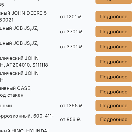
55
вный JOHN DEERE 5
от 1201 ₽.
Подробнее
E60021
шный JCB JS,JZ,
от 3701 ₽.
Подробнее
шный JCB JS,JZ,
от 3701 ₽.
Подробнее
влический JOHN
Подробнее
H, AT204010, S111118
влический JOHN
Подробнее
IH
ливный CASE,
Подробнее
од стакан
ушный
от 1365 ₽.
Подробнее
оррозионный, 600-411-
от 856 ₽.
Подробнее
вный HINO, HYUNDAI,