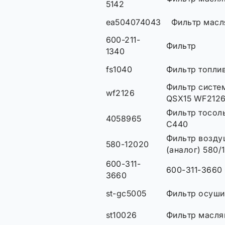
5142
ea504074043
Фильтр масл
600-211-
Фильтр
1340
fs1040
Фильтр топли
Фильтр систе
wf2126
QSX15 WF2126
Фильтр тосол
4058965
C440
Фильтр возд
580-12020
(аналог) 580/
600-311-
600-311-366
3660
st-gc5005
Фильтр осуши
st10026
Фильтр масля