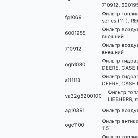
710912, 60019
Фильтр топли
fg1069
series (11-), R
Фильтр возду
6001955
внешний
Фильтр возду
710912
внешний
Фильтр гидра
ogh1080
DEERE, CASE I
Фильтр гидра
s111118
DEERE, CASE 
Фильтр топ
va32g6200100
LIEBHERR, п
ag10391
Фильтр возд
Фильтр антик
ogc1100
1151
Фильтр топли