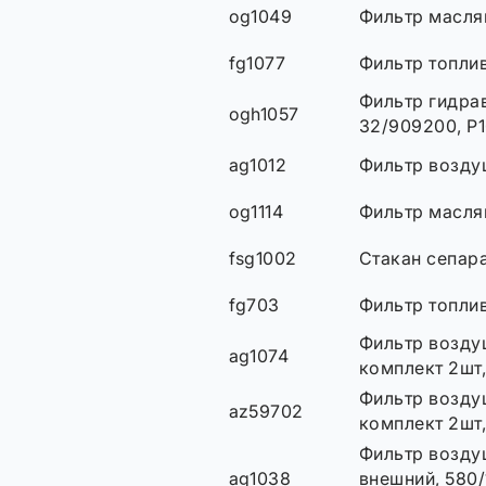
og1049
Фильтр масля
fg1077
Фильтр топли
Фильтр гидра
ogh1057
32/909200, P
ag1012
Фильтр возду
og1114
Фильтр масля
fsg1002
Стакан сепар
fg703
Фильтр топли
Фильтр возду
ag1074
комплект 2шт
Фильтр возду
az59702
комплект 2шт
Фильтр возду
ag1038
внешний, 580/