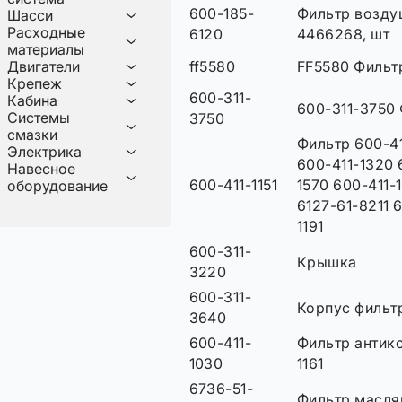
600-185-
Фильтр возду
Шасси
Расходные
6120
4466268, шт
материалы
ff5580
FF5580 Фильт
Двигатели
Крепеж
600-311-
Кабина
600-311-3750
Системы
3750
смазки
Фильтр 600-41
Электрика
600-411-1320 
Навесное
600-411-1151
1570 600-411-
оборудование
6127-61-8211 6
1191
600-311-
Крышка
3220
600-311-
Корпус фильт
3640
600-411-
Фильтр антик
1030
1161
6736-51-
Фильтр масля