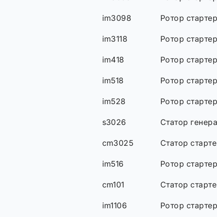
im3098
Ротор старте
im3118
Ротор старте
im418
Ротор старте
im518
Ротор старте
im528
Ротор старте
s3026
Статор генер
cm3025
Статор старт
im516
Ротор старте
cm101
Статор старт
im1106
Ротор старте