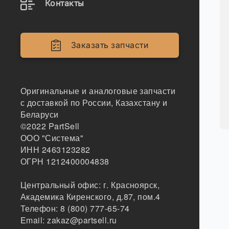
Контакты
Заказать запчасти
Оригинальные и аналоговые запчасти
с доставкой по России, Казахстану и
Беларуси
©2022
PartSell
ООО "Система"
ИНН 2463123282
ОГРН 1212400004838
Центральный офис:
г. Красноярск
,
Академика Киренского, д.87, пом.4
Телефон:
8 (800) 777-65-74
Email:
zakaz@partsell.ru