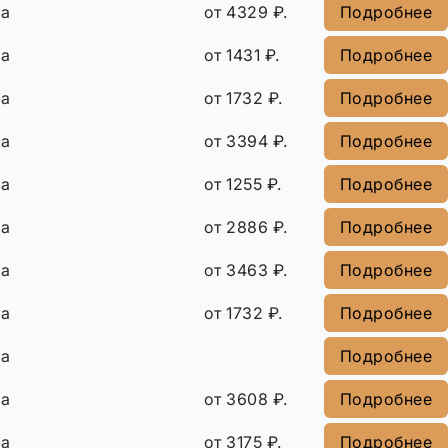
ра
от 4329 ₽.
Подробнее
ра
от 1431 ₽.
Подробнее
ра
от 1732 ₽.
Подробнее
ра
от 3394 ₽.
Подробнее
ра
от 1255 ₽.
Подробнее
ра
от 2886 ₽.
Подробнее
ра
от 3463 ₽.
Подробнее
ра
от 1732 ₽.
Подробнее
ра
Подробнее
ра
от 3608 ₽.
Подробнее
ра
от 3175 ₽.
Подробнее