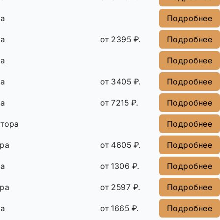
ра
Подробнее
ра
от 2395 ₽.
Подробнее
ра
Подробнее
ра
от 3405 ₽.
Подробнее
ра
от 7215 ₽.
Подробнее
атора
Подробнее
ера
от 4605 ₽.
Подробнее
ра
от 1306 ₽.
Подробнее
ера
от 2597 ₽.
Подробнее
ра
от 1665 ₽.
Подробнее