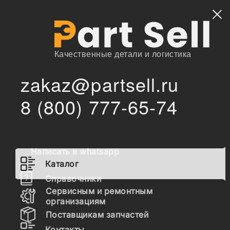
Найти
Качественные детали и логистика
zakaz@partsell.ru
/
/
BT
Запчасти для спецтехники
Каталог
8 (800) 777-65-74
Запчасти BT
Написать в whatsapp
Гидравлика
Каталог
Топливная система
Справочники
Сервисным и ремонтным
Шасси
организациям
Поставщикам запчастей
Расходные материалы
Контакты