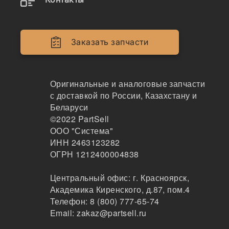
Двигатели
Крепеж
Заказать запчасти
Кабина
Системы смазки
Оригинальные и аналоговые запчасти
с доставкой по России, Казахстану и
Электрика
Беларуси
©2022
PartSell
Навесное оборудование
ООО "Система"
ИНН 2463123282
Показывать всё меню
ОГРН 1212400004838
Центральный офис:
г. Красноярск
,
Спецтехника
Производители
Академика Киренского, д.87, пом.4
Телефон:
8 (800) 777-65-74
Email:
zakaz@partsell.ru
BT x