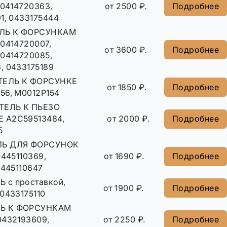
 0414720363,
от 2500 ₽.
Подробнее
1, 0433175444
ЛЬ К ФОРСУНКАМ
 0414720007,
от 3600 ₽.
Подробнее
 0414720085,
, 0433175189
ЕЛЬ К ФОРСУНКЕ
от 1850 ₽.
Подробнее
56, M0012P154
ЕЛЬ К ПЬЕЗО
 A2C59513484,
от 2000 ₽.
Подробнее
5
Ь ДЛЯ ФОРСУНОК
0445110369,
от 1690 ₽.
Подробнее
0445110647
 с проставкой,
от 1900 ₽.
Подробнее
0433175110
Ь К ФОРСУНКАМ
0432193609,
от 2250 ₽.
Подробнее