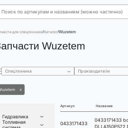
/
/
Wuzetem
пчасти для спецтехники
Каталог
Запчасти Wuzetem
Спецтехника
Производители
Wuzetem x
Артикул
Название
Гидравлика
0433171433 b
Топливная
0433171433
DLLA150P572 
система