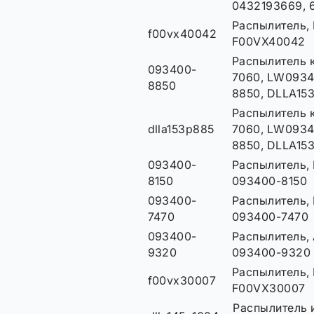
0432193669, 
Распылитель,
f00vx40042
F00VX40042
Распылитель 
093400-
7060, LW0934
8850
8850, DLLA15
Распылитель 
dlla153p885
7060, LW0934
8850, DLLA15
093400-
Распылитель,
8150
093400-8150
093400-
Распылитель,
7470
093400-7470
093400-
Распылитель, 
9320
093400-9320
Распылитель,
f00vx30007
F00VX30007
Распылитель 