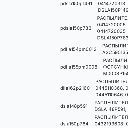
pdsla150p1491
0414720313,
DSLA150P149
РАСПЫЛИТЕ
0414720005,
pdsla150p783
0414720035,
DSLA150P783
РАСПЫЛИТ
pdlla154pm0012
A2C595135
РАСПЫЛИТ
pdlla155pm0008
ФОРСУНКЕ
M0008P15
РАСПЫЛИТЕЛ
dlla162p2160
0445110368, 
0445110646, 
РАСПЫЛИТЕЛЬ
dsla148p591
DSLA148P591, 
РАСПЫЛИТЕЛ
dsla150p764
0432193608, 