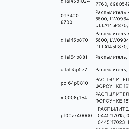
dlla145p1024
7760, 698054
Распылитель 
093400-
5600, LW0934
8700
DLLA145P870,
Распылитель 
dlla145p870
5600, LW0934
DLLA145P870,
dlla154p881
Распылитель,
dlla155p572
Распылитель,
РАСПЫЛИТЕЛ
pol64p0810
ФОРСУНКЕ 18
РАСПЫЛИТЕЛ
m0006p154
ФОРСУНКЕ 18
РАСПЫЛИТЕ
pf00vx40060
0445117015, 
0445117023,