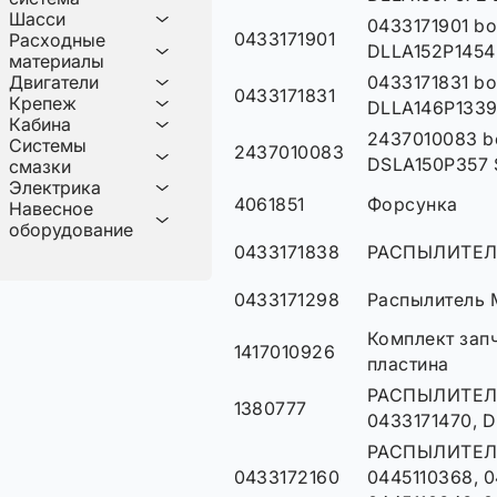
Шасси
0433171901 b
0433171901
Расходные
DLLA152P1454
материалы
Двигатели
0433171831 b
0433171831
Крепеж
DLLA146P133
Кабина
2437010083 b
Системы
2437010083
DSLA150P357 
смазки
Электрика
4061851
Форсунка
Навесное
оборудование
0433171838
РАСПЫЛИТЕЛ
0433171298
Распылитель 
Комплект зап
1417010926
пластина
РАСПЫЛИТЕЛЬ
1380777
0433171470, 
РАСПЫЛИТЕЛ
0433172160
0445110368, 0