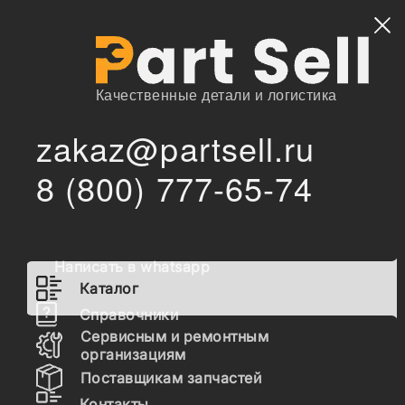
Найти
Качественные детали и логистика
zakaz@partsell.ru
/
Главная
Каталог
8 (800) 777-65-74
093400-8810 РАСПЫЛИТЕЛЬ, DLLA154P881D
/
093400-8810 РАСПЫЛИТЕЛЬ,
DLLA154P881D
Написать в whatsapp
Каталог
Наличие 093400-8810 на складах, цены и сроки
Справочники
отгрузки
Сервисным и ремонтным
организациям
Поставщикам запчастей
093400-8810
Контакты