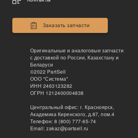
РАСПЫЛИТЕЛЬ, DLLA154P881D
LIWEI
103
Заказать запчасти
Москва
1-2 дня
4 шт.
2730 ₽
Оригинальные и аналоговые запчасти
Показать больше
с доставкой по России, Казахстану и
Беларуси
Заказать
©2022
PartSell
ООО "Система"
ИНН 2463123282
ОГРН 1212400004838
093400-8810
РАСПЫЛИТЕЛЬ, DLLA154P881D
Центральный офис:
г. Красноярск
,
Академика Киренского, д.87, пом.4
WUZETEM
Телефон:
8 (800) 777-65-74
103
Email:
zakaz@partsell.ru
Москва
1-2 дня