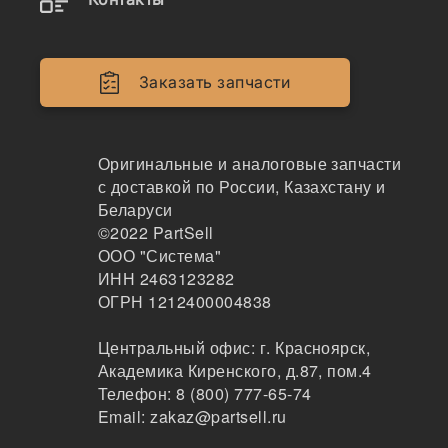
824K, 825K, 826K, 834H,
836H, 988H, C15, C18, C27,
C32, CX31-C15I, D9T, RM-
Заказать запчасти
500, , 10R-3265
Оригинальные и аналоговые запчасти
с доставкой по России, Казахстану и
Беларуси
©2022
PartSell
ООО "Система"
ИНН 2463123282
ОГРН 1212400004838
Центральный офис:
г. Красноярск
,
Наличие 253-0616 на складах, цены и сроки
Академика Киренского, д.87, пом.4
отгрузки
Телефон:
8 (800) 777-65-74
Email:
zakaz@partsell.ru