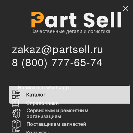
Найти
Качественные детали и логистика
zakaz@partsell.ru
/
Главная
Каталог
8 (800) 777-65-74
193400-0280 РАСПЫЛИТЕЛЬ К ФОРСУНКАМ 095000-
/
7640, BDLLA155P1028
193400-0280 РАСПЫЛИТЕЛЬ
К ФОРСУНКАМ 095000-7640,
Написать в whatsapp
BDLLA155P1028
Каталог
Справочники
Сервисным и ремонтным
Наличие 193400-0280 на складах, цены и сроки
организациям
отгрузки
Поставщикам запчастей
Контакты