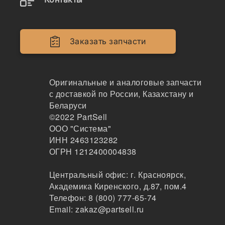
193400-0280
РАСПЫЛИТЕЛЬ К ФОРСУНКАМ 095000-7640, B
DLLA155P1028
Заказать запчасти
GREEN POWER
103
Оригинальные и аналоговые запчасти
Москва
1-2 дня
с доставкой по России, Казахстану и
8 шт.
Беларуси
2340 ₽
©2022
PartSell
Показать больше
ООО "Система"
ИНН 2463123282
Заказать
ОГРН 1212400004838
Центральный офис:
г. Красноярск
,
Академика Киренского, д.87, пом.4
193400-0280
Телефон:
8 (800) 777-65-74
РАСПЫЛИТЕЛЬ К ФОРСУНКАМ 095000-7640, B
Email:
zakaz@partsell.ru
DLLA155P1028