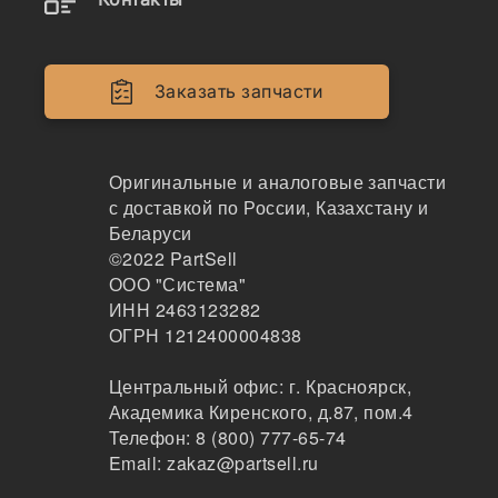
Заказать расчет, стоимость и сроки поставки
Заказать запчасти
PDSLA154P1320
Оригинальные и аналоговые запчасти
с доставкой по России, Казахстану и
Беларуси
©2022
PartSell
ООО "Система"
ИНН 2463123282
* -Поле обязательное для заполнения
ОГРН 1212400004838
Заказ срочный
Центральный офис:
г. Красноярск
,
Только оригиналы
Академика Киренского, д.87, пом.4
Телефон:
8 (800) 777-65-74
Email:
zakaz@partsell.ru