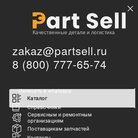
Найти
Качественные детали и логистика
zakaz@partsell.ru
/
Главная
Каталог
8 (800) 777-65-74
PDSLA154P1320 РАСПЫЛИТЕЛЬ К ФОРСУНКАМ
/
0445110189, 0445110105, 0445110107, 0445110181,
DSLA154P1320, 0433175395
PDSLA154P1320
Написать в whatsapp
РАСПЫЛИТЕЛЬ К
Каталог
ФОРСУНКАМ 0445110189,
Справочники
0445110105, 0445110107,
Сервисным и ремонтным
организациям
0445110181, DSLA154P1320,
Поставщикам запчастей
0433175395
Контакты