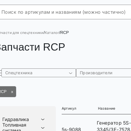
/
/
RCP
пчасти для спецтехники
Каталог
Запчасти RCP
Спецтехника
Производители
RCP x
Артикул
Название
Гидравлика
Генератор 5S
Топливная
5s-9088
3345/3E-7578
система