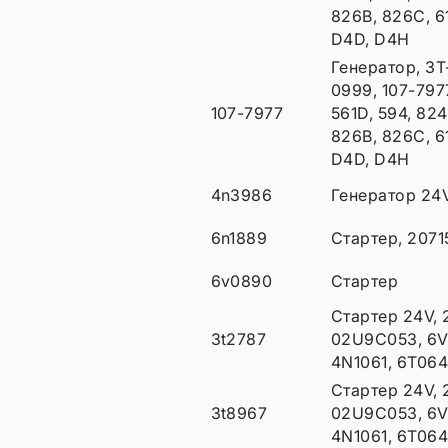
826B, 826C, 61
D4D, D4H
Генератор, 3T
0999, 107-7977
107-7977
561D, 594, 82
826B, 826C, 61
D4D, D4H
4n3986
Генератор 24
6n1889
Стартер, 2071
6v0890
Стартер
Стартер 24V, 
3t2787
02U9C053, 6V
4N1061, 6T064
Стартер 24V, 
3t8967
02U9C053, 6V
4N1061, 6T064