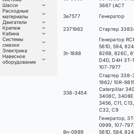
Шасси
3667 (ACT
Расходные
3e7577
Генератор
материалы
Двигатели
Крепеж
2371962
Стартер 3383
Кабина
Системы
Генератор RCP
смазки
561D, 594, 82
Электрика
3t-1888
826B, 826C, 61
Навесное
D4D, D4H 3T-
оборудование
107-7977
Стартер 338-
1962/ 10R-981
Caterpillar 34
338-3454
3408C, 3408E,
3456, C11, C13,
C32, C9
Генератор, 3T
0999, 107-7977
8n-0999
561D, 594, 82