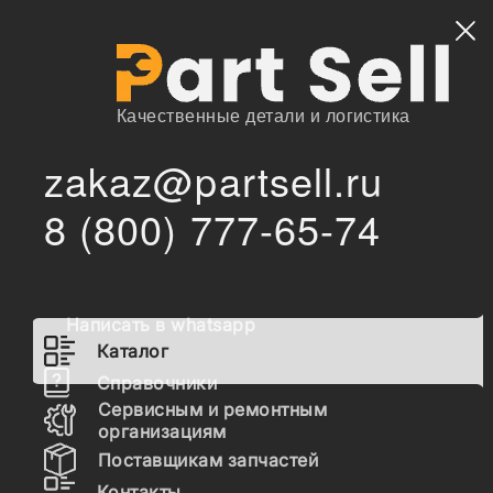
Найти
Качественные детали и логистика
zakaz@partsell.ru
/
/
ERMA
Запчасти для спецтехники
Каталог
8 (800) 777-65-74
Запчасти ERMA
Написать в whatsapp
Гидравлика
Каталог
Топливная система
Справочники
Сервисным и ремонтным
Шасси
организациям
Поставщикам запчастей
Расходные материалы
Контакты