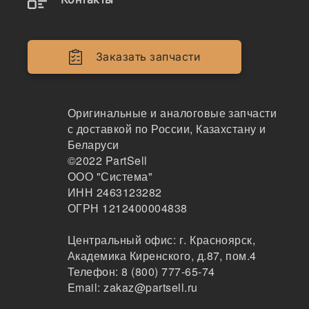
Двигатели
Крепеж
Заказать запчасти
Кабина
Системы смазки
Оригинальные и аналоговые запчасти
с доставкой по России, Казахстану и
Электрика
Беларуси
©2022
PartSell
Навесное оборудование
ООО "Система"
ИНН 2463123282
Показывать всё меню
ОГРН 1212400004838
Центральный офис:
г. Красноярск
,
Спецтехника
Производители
Академика Киренского, д.87, пом.4
Телефон:
8 (800) 777-65-74
Email:
zakaz@partsell.ru
ERMA x