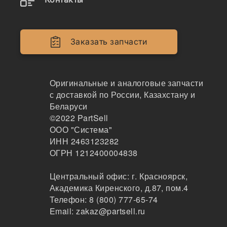
Двигатели
Крепеж
Заказать запчасти
Кабина
Системы смазки
Оригинальные и аналоговые запчасти
с доставкой по России, Казахстану и
Электрика
Беларуси
©2022
PartSell
Навесное оборудование
ООО "Система"
ИНН 2463123282
Показывать всё меню
ОГРН 1212400004838
Центральный офис:
г. Красноярск
,
Спецтехника
Производители
Академика Киренского, д.87, пом.4
Телефон:
8 (800) 777-65-74
Email:
zakaz@partsell.ru
Truck Part x