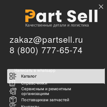
Найти
Качественные детали и логистика
zakaz@partsell.ru
/
/
Truck Part
Запчасти для спецтехники
Каталог
8 (800) 777-65-74
Запчасти Truck Part
Написать в whatsapp
Гидравлика
Каталог
Топливная система
Справочники
Сервисным и ремонтным
Шасси
организациям
Поставщикам запчастей
Расходные материалы
Контакты