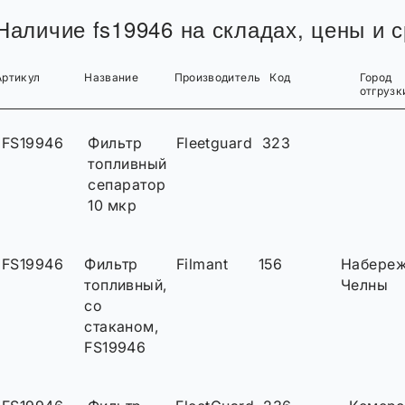
Наличие fs19946 на складах, цены и с
Артикул
Название
Производитель
Код
Город
отгрузк
FS19946
Фильтр
Fleetguard
323
топливный
сепаратор
10 мкр
FS19946
Фильтр
Filmant
156
Набере
топливный,
Челны
со
стаканом,
FS19946