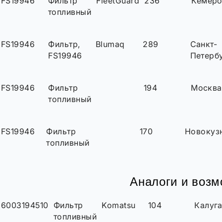
FS19946
Фильтр
FleetGuard
236
Кемер
топливный
FS19946
Фильтр,
Blumaq
289
Санкт-
FS19946
Петерб
FS19946
Фильтр
194
Москва
топливный
FS19946
Фильтр
170
Новокуз
топливный
Аналоги и воз
6003194510
Фильтр
Komatsu
104
Калуг
топливный