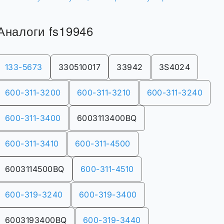
Аналоги fs19946
133-5673
330510017
33942
3S4024
600-311-3200
600-311-3210
600-311-3240
600-311-3400
6003113400BQ
600-311-3410
600-311-4500
6003114500BQ
600-311-4510
600-319-3240
600-319-3400
6003193400BQ
600-319-3440