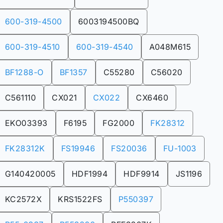
600-319-4500
6003194500BQ
600-319-4510
600-319-4540
A048M615
BF1288-O
BF1357
C55280
C56020
C561110
CX021
CX022
CX6460
EKO03393
F6195
FG2000
FK28312
FK28312K
FS19946
FS20036
FU-1003
G140420005
HDF1994
HDF9914
JS1196
KC2572X
KRS1522FS
P550397