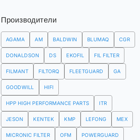
Производители
AGAMA
AM
BALDWIN
BLUMAQ
CGR
DONALDSON
DS
EKOFIL
FIL FILTER
FILMANT
FILTORQ
FLEETGUARD
GA
GOODWILL
HIFI
HPP HIGH PERFORMANCE PARTS
ITR
JESON
KENTEK
KMP
LEFONG
MEX
MICRONIC FILTER
OFM
POWERGUARD