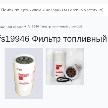
fs19946 Фильтр топливный с колбой
/
/
Главная
Каталог
fs19946 Фильтр топливный