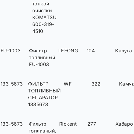
тонкой
очистки
KOMATSU
600-319-
4510
FU-1003
Фильтр
LEFONG
104
Калуга
топливный
FU-1003
133-5673
ФИЛЬТР
WF
322
Камча
ТОПЛИВНЫЙ
СЕПАРАТОР,
1335673
133-5673
Фильтр
Rickent
277
Хабаро
топливный,