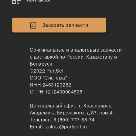
3934046
Палец поршня (С8.3 300 л.с.), 3934046
Заказать запчасти
PRC
217
Санкт-Петербург
Оригинальные и аналоговые запчасти
1-2дня
с доставкой по России, Казахстану и
18 шт.
720 ₽
Беларуси
Показать больше
©2022
PartSell
ООО "Система"
Заказать
ИНН 2463123282
ОГРН 1212400004838
Центральный офис:
г. Красноярск
,
3934046
Академика Киренского, д.87, пом.4
Палец поршневой
Телефон:
8 (800) 777-65-74
Email:
zakaz@partsell.ru
47