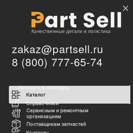
Найти
Качественные детали и логистика
zakaz@partsell.ru
/
Главная
Каталог
8 (800) 777-65-74
3934046 Палец поршневой на двигатель Cummins 6CT
/
ISCe 3901597 851-01-4054
3934046 Палец поршневой на
двигатель Cummins 6CT ISCe
Написать в whatsapp
3901597 851-01-4054
Каталог
Справочники
Сервисным и ремонтным
Наличие 3934046 на складах, цены и сроки
организациям
отгрузки
Поставщикам запчастей
Контакты