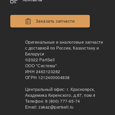
VCR5602V, VR782000,
ZZYS0031
Заказать запчасти
Оригинальные и аналоговые запчасти
с доставкой по России, Казахстану и
Беларуси
©2022
PartSell
ООО "Система"
ИНН 2463123282
Наличие 8E-9805 на складах, цены и сроки
ОГРН 1212400004838
отгрузки
Центральный офис:
г. Красноярск
,
Академика Киренского, д.87, пом.4
Телефон:
8 (800) 777-65-74
8E-9805
Email:
zakaz@partsell.ru
Звездочка (320) (21T/16H), 8E9805, 4228785