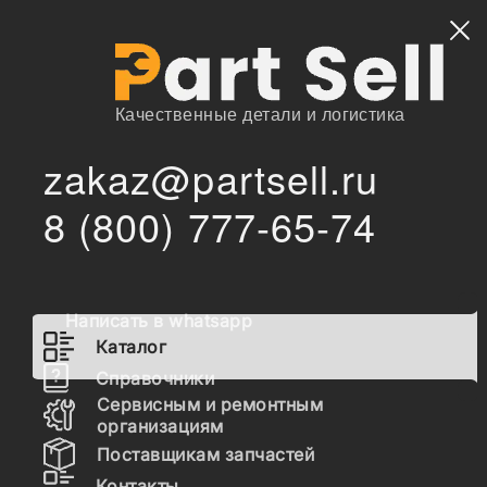
Найти
Качественные детали и логистика
zakaz@partsell.ru
/
Главная
Каталог
8 (800) 777-65-74
4T-5502 Коронка рыхлителя Caterpillar forged, скальная,
/
усиленная, 4T5501Y2, 8E4402RC
4T-5502 Коронка рыхлителя
Caterpillar forged, скальная,
Написать в whatsapp
усиленная, 4T5501Y2,
Каталог
8E4402RC
Справочники
Сервисным и ремонтным
организациям
Поставщикам запчастей
Контакты