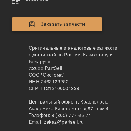
Заказать запчасти
Оригинальные и аналоговые запчасти
с доставкой по России, Казахстану и
Беларуси
©2022
PartSell
ООО "Система"
ИНН 2463123282
Наличие 4T-5502 на складах, цены и сроки
ОГРН 1212400004838
отгрузки
Центральный офис:
г. Красноярск
,
Академика Киренского, д.87, пом.4
Телефон:
8 (800) 777-65-74
4T-5502
Email:
zakaz@partsell.ru
Коронка рыхлителя