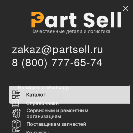
Найти
Качественные детали и логистика
zakaz@partsell.ru
Коронки
Запчасти для
Навесное
/
/
/
/
Каталог
Рыхлители
8 (800) 777-65-74
спецтехники
оборудование
рыхлителя
Коронки рыхлителя для
спецтехники
Написать в whatsapp
Каталог
Справочники
Навесное оборудование
Сервисным и ремонтным
организациям
Ковши
Поставщикам запчастей
Рыхлители
Контакты