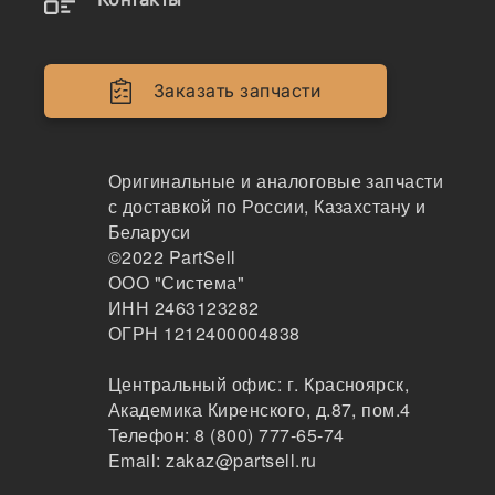
Коронки рыхлителя
Гидромолот
Заказать запчасти
Показывать всё меню
Оригинальные и аналоговые запчасти
с доставкой по России, Казахстану и
Спецтехника
Производители
Беларуси
©2022
PartSell
ООО "Система"
ИНН 2463123282
Стоимость
ОГРН 1212400004838
Коронка рыхлителя
Центральный офис:
г. Красноярск
,
от 3500 ₽.
средней длины FC450
Академика Киренского, д.87, пом.4
Подробнее
(4T5452
Телефон:
8 (800) 777-65-74
Email:
zakaz@partsell.ru
Адаптер кр-ния
коронки стойки